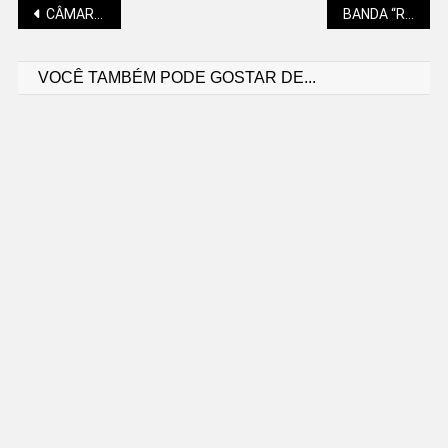
Navegação
CÂMARA APROVA PROJETO QUE GARANTE TRANSPARÊNCIA AOS MORADORES DE RUAS PAVIMENTADAS
BANDA “RETRÔVISOR” E KARAOKÊ ESPECIAL NA AGENDA DO BECO
VOCÊ TAMBÉM PODE GOSTAR DE...
de
Post