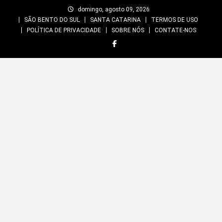
Skip
domingo, agosto 09, 2026
to
SÃO BENTO DO SUL
SANTA CATARINA
TERMOS DE USO
content
POLÍTICA DE PRIVACIDADE
SOBRE NÓS
CONTATE-NOS