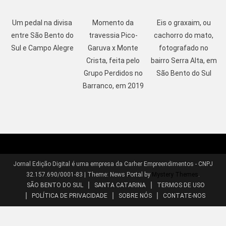
Um pedal na divisa
Momento da
Eis o graxaim, ou
entre São Bento do
travessia Pico-
cachorro do mato,
Sul e Campo Alegre
Garuva x Monte
fotografado no
Crista, feita pelo
bairro Serra Alta, em
Grupo Perdidos no
São Bento do Sul
Barranco, em 2019
Jornal Edição Digital é uma empresa da Carher Empreendimentos - CNPJ
32.157.690/0001-83
|
Theme: News Portal by
Mystery Themes
.
SÃO BENTO DO SUL
SANTA CATARINA
TERMOS DE USO
POLÍTICA DE PRIVACIDADE
SOBRE NÓS
CONTATE-NOS