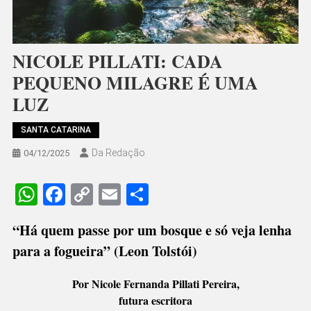
NICOLE PILLATI: CADA
PEQUENO MILAGRE É UMA
LUZ
SANTA CATARINA
Da Redação
04/12/2025
WhatsApp
Facebook
Copy
Email
Share
Link
“Há quem passe por um bosque e só veja lenha
para a fogueira” (Leon Tolstói)
Por Nicole Fernanda Pillati Pereira,
futura escritora