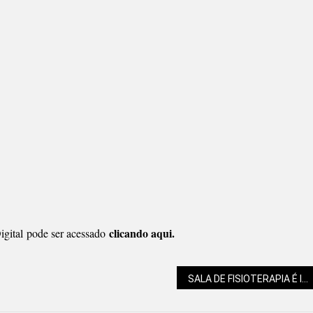
o:
NDO
SAGENS
clicando aqui.
gital pode ser acessado
SALA DE FISIOTERAPIA É INAUGURADA