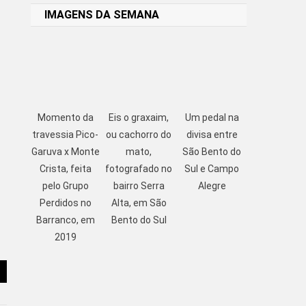
IMAGENS DA SEMANA
Momento da
Eis o graxaim,
Um pedal na
travessia Pico-
ou cachorro do
divisa entre
Garuva x Monte
mato,
São Bento do
Crista, feita
fotografado no
Sul e Campo
pelo Grupo
bairro Serra
Alegre
Perdidos no
Alta, em São
Barranco, em
Bento do Sul
2019