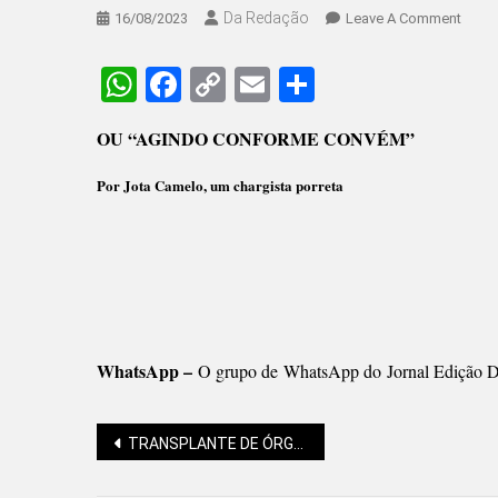
Da Redação
On
16/08/2023
Leave A Comment
Jota
Camel
WhatsApp
Facebook
Copy
Email
Share
REVE
Link
AS
OU “AGINDO CONFORME CONVÉM”
MEN
Por Jota Camelo, um chargista porreta
WhatsApp –
O grupo de WhatsApp do Jornal Edição Di
Navegação
TRANSPLANTE DE ÓRGÃOS EM SC: PARCERIA MOSTRA-SE FUNDAMENTAL