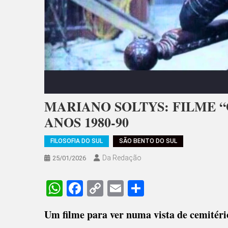
MARIANO SOLTYS: FILME “
ANOS 1980-90
FILOSOFIA DO SUL
SÃO BENTO DO SUL
Da Redação
25/01/2026
WhatsApp
Facebook
Copy
Email
Share
Link
Um filme para ver numa vista de cemitér