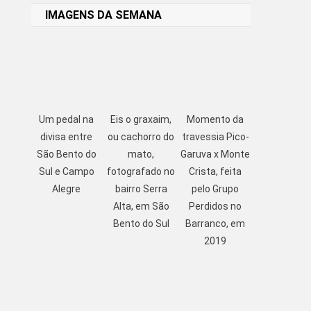
IMAGENS DA SEMANA
Um pedal na
Eis o graxaim,
Momento da
divisa entre
ou cachorro do
travessia Pico-
São Bento do
mato,
Garuva x Monte
Sul e Campo
fotografado no
Crista, feita
Alegre
bairro Serra
pelo Grupo
Alta, em São
Perdidos no
Bento do Sul
Barranco, em
2019