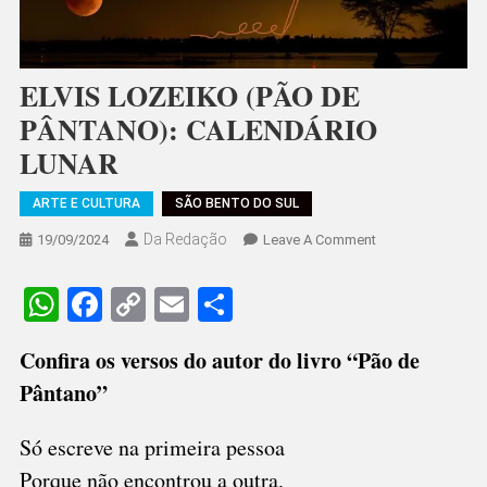
ELVIS LOZEIKO (PÃO DE
PÂNTANO): CALENDÁRIO
LUNAR
ARTE E CULTURA
SÃO BENTO DO SUL
Da Redação
On
19/09/2024
Leave A Comment
ELVIS
LOZEIKO
WhatsApp
Facebook
Copy
Email
Share
(PÃO
Link
DE
Confira os versos do autor do livro “Pão de
PÂNTANO):
Pântano”
CALENDÁRIO
LUNAR
Só escreve na primeira pessoa
Porque não encontrou a outra,