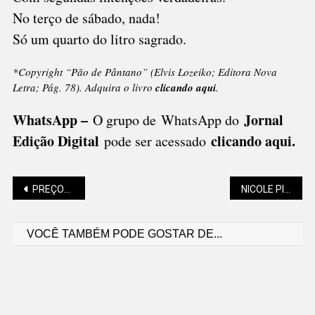
No terço de sábado, nada!
Só um quarto do litro sagrado.
*Copyright “Pão de Pântano” (Elvis Lozeiko; Editora Nova
Letra; Pág. 78). Adquira o livro
clicando aqui
.
WhatsApp –
Jornal
O grupo de WhatsApp do
Edição Digital
clicando aqui.
pode ser acessado
Navegação
PREÇOS DA CESTA BÁSICA SÃO-BENTENSE TÊM A MAIOR REDUÇÃO DO ANO, SEGUNDO O PROCON
NICOLE PILLATI (GOTAS DE LUZ): O TEMPO É UM CONCEITO FASCINANTE
VOCÊ TAMBÉM PODE GOSTAR DE...
de
Post