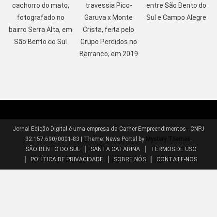
cachorro do mato,
travessia Pico-
entre São Bento do
fotografado no
Garuva x Monte
Sul e Campo Alegre
bairro Serra Alta, em
Crista, feita pelo
São Bento do Sul
Grupo Perdidos no
Barranco, em 2019
Jornal Edição Digital é uma empresa da Carher Empreendimentos - CNPJ
32.157.690/0001-83
|
Theme: News Portal by
Mystery Themes
.
SÃO BENTO DO SUL
SANTA CATARINA
TERMOS DE USO
POLÍTICA DE PRIVACIDADE
SOBRE NÓS
CONTATE-NOS