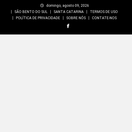
Skip
domingo, agosto 09, 2026
to
SÃO BENTO DO SUL
SANTA CATARINA
TERMOS DE USO
content
POLÍTICA DE PRIVACIDADE
SOBRE NÓS
CONTATE-NOS