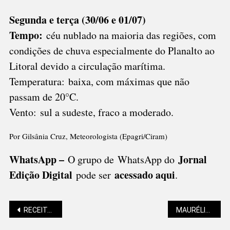
Segunda e terça (30/06 e 01/07)
Tempo:
céu nublado na maioria das regiões, com
condições de chuva especialmente do Planalto ao
Litoral devido a circulação marítima.
Temperatura: baixa, com máximas que não
passam de 20°C.
Vento: sul a sudeste, fraco a moderado.
Por Gilsânia Cruz, Meteorologista (Epagri/Ciram)
WhatsApp –
Jornal
O grupo de WhatsApp do
Edição Digital
acessado aqui
pode ser
.
Navegação
RECEITAS DO ELVIS: COMO FAZER MOLHO ROSÉ APIMENTADO
MAURÉLIO MACHADO (POETEIRO DE RUA): NÃO TE VÁS, AMOR