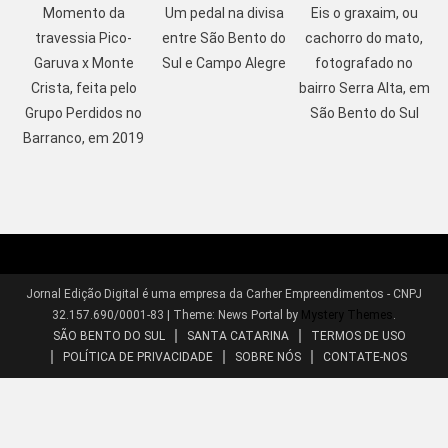
Momento da
Um pedal na divisa
Eis o graxaim, ou
travessia Pico-
entre São Bento do
cachorro do mato,
Garuva x Monte
Sul e Campo Alegre
fotografado no
Crista, feita pelo
bairro Serra Alta, em
Grupo Perdidos no
São Bento do Sul
Barranco, em 2019
Jornal Edição Digital é uma empresa da Carher Empreendimentos - CNPJ
32.157.690/0001-83
|
Theme: News Portal by
Mystery Themes
.
SÃO BENTO DO SUL
SANTA CATARINA
TERMOS DE USO
POLÍTICA DE PRIVACIDADE
SOBRE NÓS
CONTATE-NOS