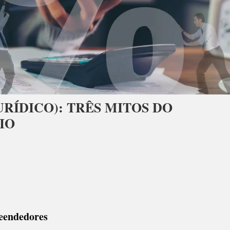
RÍDICO): TRÊS MITOS DO
IO
OZA
ORME
ICO):
eendedores
S