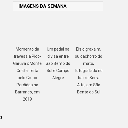
IMAGENS DA SEMANA
Momento da
Um pedal na
Eis o graxaim,
travessia Pico-
divisa entre
ou cachorro do
Garuva x Monte
São Bento do
mato,
Crista, feita
Sul e Campo
fotografado no
pelo Grupo
Alegre
bairro Serra
Perdidos no
Alta, em São
Barranco, em
Bento do Sul
2019
m