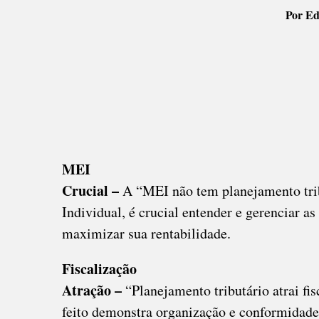
Por Ed
DO
PLAN
TRIB
MEI
Crucial –
A “MEI não tem planejamento tr
Individual, é crucial entender e gerenciar as
maximizar sua rentabilidade.
Fiscalização
Atração –
“Planejamento tributário atrai f
feito demonstra organização e conformidade 