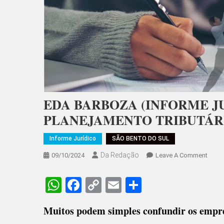
EDA BARBOZA (INFORME JU
PLANEJAMENTO TRIBUTÁR
Informe Jurídico
SÃO BENTO DO SUL
Da Redação
On
09/10/2024
Leave A Comment
EDA
BARB
WhatsApp
Facebook
Copy
Email
Share
(INF
Link
JURÍD
Muitos podem simples confundir os empr
TRÊS
MITO