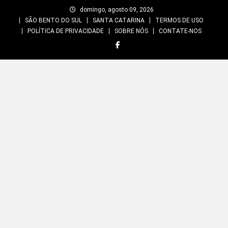
Skip
domingo, agosto 09, 2026
to
SÃO BENTO DO SUL
SANTA CATARINA
TERMOS DE USO
content
POLÍTICA DE PRIVACIDADE
SOBRE NÓS
CONTATE-NOS