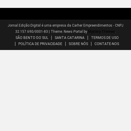
Jornal Edição Digital é uma empresa da Carher Empreendimentos - CNPJ
32.157.690/0001-83
|
Theme: News Portal by
Mystery Themes
.
SÃO BENTO DO SUL
SANTA CATARINA
TERMOS DE USO
POLÍTICA DE PRIVACIDADE
SOBRE NÓS
CONTATE-NOS