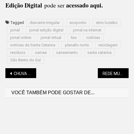
Edição Digital
acessado aqui
.
pode ser
Tagged
descarte irregular
ecoponto
elvis lozeiko
jornal
jornal edição digital
jornal na internet
jornal online
jornal virtual
lixo
notícias
notícias de Santa Catarina
planalto norte
reciclagem
resíduos
samae
saneamento
santa catarina
São Bento do Sul
Navegação
CHUVA SÓ VOLTA A SÃO BENTO E REGIÃO NA QUINTA (29), DIZ EPAGRI
REDE MUNICIPAL DE SAÚDE PASSA A OFERECER NOVOS PROCEDIMENTOS
VOCÊ TAMBÉM PODE GOSTAR DE...
de
Post