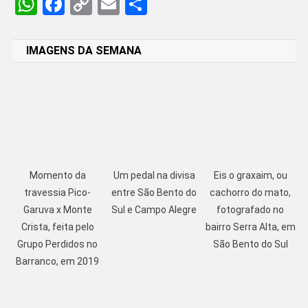
WhatsApp
Facebook
Copy
Email
Share
Link
IMAGENS DA SEMANA
Momento da
Um pedal na divisa
Eis o graxaim, ou
travessia Pico-
entre São Bento do
cachorro do mato,
Garuva x Monte
Sul e Campo Alegre
fotografado no
Crista, feita pelo
bairro Serra Alta, em
Grupo Perdidos no
São Bento do Sul
Barranco, em 2019