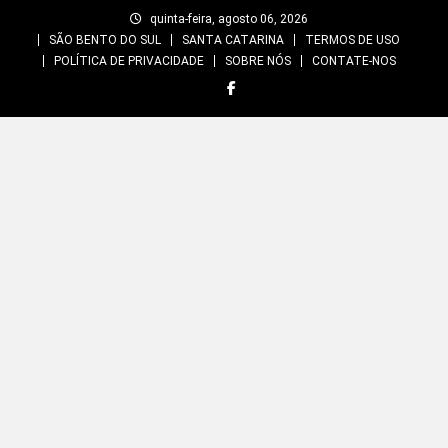
Skip
quinta-feira, agosto 06, 2026
to
SÃO BENTO DO SUL
SANTA CATARINA
TERMOS DE USO
content
POLÍTICA DE PRIVACIDADE
SOBRE NÓS
CONTATE-NOS