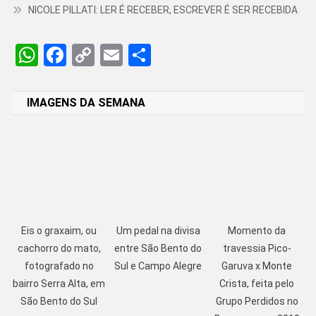
NICOLE PILLATI: LER É RECEBER, ESCREVER É SER RECEBIDA
WhatsApp
Facebook
Copy
Email
Share
Link
IMAGENS DA SEMANA
Eis o graxaim, ou
Um pedal na divisa
Momento da
cachorro do mato,
entre São Bento do
travessia Pico-
fotografado no
Sul e Campo Alegre
Garuva x Monte
bairro Serra Alta, em
Crista, feita pelo
São Bento do Sul
Grupo Perdidos no