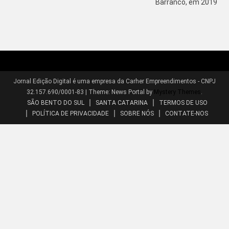
Barranco, em 2019
Jornal Edição Digital é uma empresa da Carher Empreendimentos - CNPJ
32.157.690/0001-83
|
Theme: News Portal by
Mystery Themes
.
SÃO BENTO DO SUL
SANTA CATARINA
TERMOS DE USO
POLÍTICA DE PRIVACIDADE
SOBRE NÓS
CONTATE-NOS