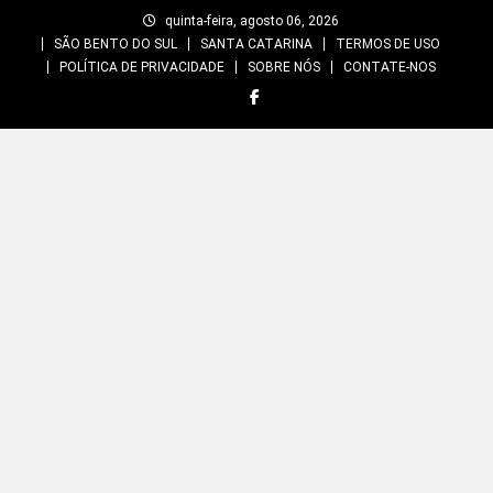
Skip
quinta-feira, agosto 06, 2026
to
SÃO BENTO DO SUL
SANTA CATARINA
TERMOS DE USO
content
POLÍTICA DE PRIVACIDADE
SOBRE NÓS
CONTATE-NOS