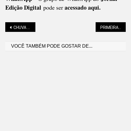
Edição Digital
acessado aqui
.
pode ser
Navegação
CHUVA FORTE PREVISTA PARA TERÇA (26) NA REGIÃO
PRIMEIRA CNH TERÁ EXIGÊNCIA DE EXAME TOXICOLÓGICO
VOCÊ TAMBÉM PODE GOSTAR DE...
de
Post