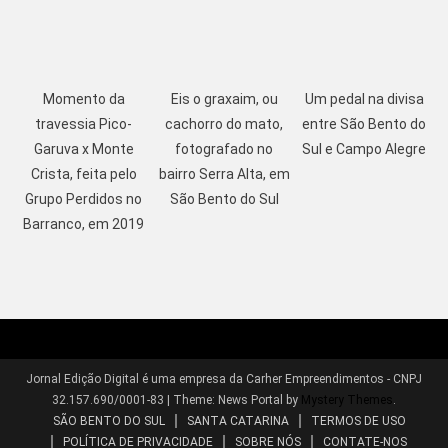
Momento da
Eis o graxaim, ou
Um pedal na divisa
travessia Pico-
cachorro do mato,
entre São Bento do
Garuva x Monte
fotografado no
Sul e Campo Alegre
Crista, feita pelo
bairro Serra Alta, em
Grupo Perdidos no
São Bento do Sul
Barranco, em 2019
Jornal Edição Digital é uma empresa da Carher Empreendimentos - CNPJ
32.157.690/0001-83
|
Theme: News Portal by
Mystery Themes
.
SÃO BENTO DO SUL
SANTA CATARINA
TERMOS DE USO
POLÍTICA DE PRIVACIDADE
SOBRE NÓS
CONTATE-NOS