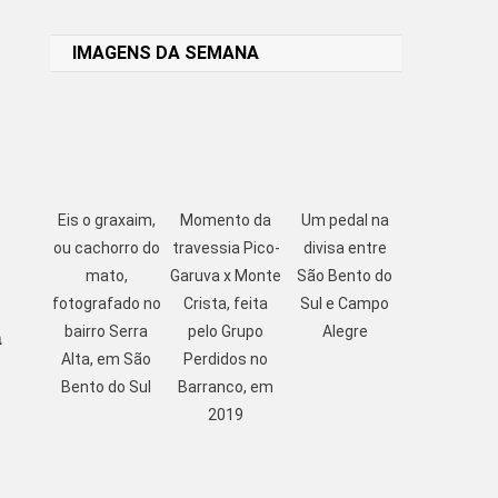
Link
IMAGENS DA SEMANA
Eis o graxaim,
Momento da
Um pedal na
ou cachorro do
travessia Pico-
divisa entre
mato,
Garuva x Monte
São Bento do
fotografado no
Crista, feita
Sul e Campo
a
bairro Serra
pelo Grupo
Alegre
Alta, em São
Perdidos no
Bento do Sul
Barranco, em
2019