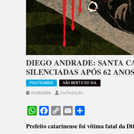
DIEGO ANDRADE: SANTA CA
SILENCIADAS APÓS 62 ANO
POLITICANDO
SÃO BENTO DO SUL
Da Redação
31/03/2026
WhatsApp
Facebook
Copy
Email
Share
Link
Prefeito catarinense foi vítima fatal da D