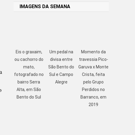
IMAGENS DA SEMANA
Eis o graxaim,
Um pedal na
Momento da
ou cachorro do
divisa entre
travessia Pico-
mato,
São Bento do
Garuva x Monte
a
fotografado no
Sul e Campo
Crista, feita
bairro Serra
Alegre
pelo Grupo
o
Alta, em São
Perdidos no
Bento do Sul
Barranco, em
2019