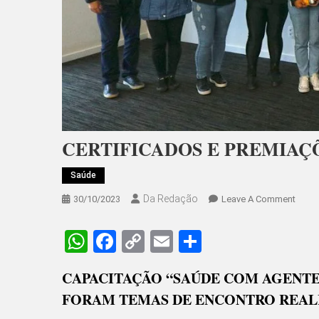
CERTIFICADOS E PREMIAÇ
Saúde
Da Redação
On
30/10/2023
Leave A Comment
CERT
E
WhatsApp
Facebook
Copy
Email
Share
PREM
Link
PARA
CAPACITAÇÃO “SAÚDE COM AGENTE”
AGEN
FORAM TEMAS DE ENCONTRO REALI
DE
SAÚD