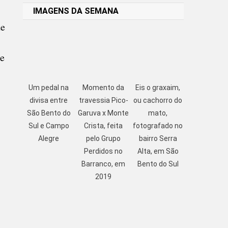
IMAGENS DA SEMANA
de
de
Um pedal na
Momento da
Eis o graxaim,
divisa entre
travessia Pico-
ou cachorro do
São Bento do
Garuva x Monte
mato,
Sul e Campo
Crista, feita
fotografado no
Alegre
pelo Grupo
bairro Serra
Perdidos no
Alta, em São
Barranco, em
Bento do Sul
2019