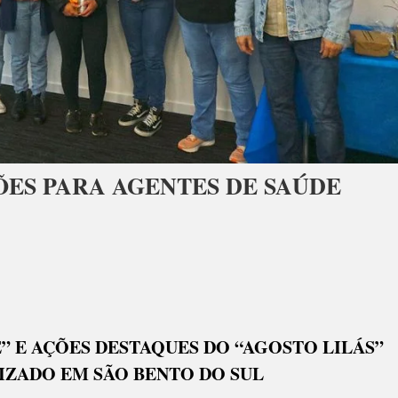
ÕES PARA AGENTES DE SAÚDE
IFICADOS
IAÇÕES
 E AÇÕES DESTAQUES DO “AGOSTO LILÁS”
TES
ZADO EM SÃO BENTO DO SUL
E