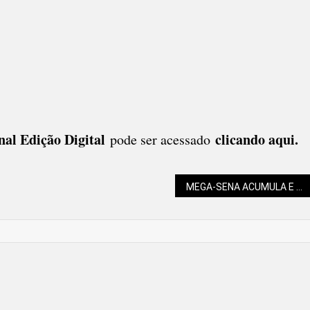
.
nal Edição Digital
clicando aqui.
pode ser acessado
MEGA-SENA ACUMULA E PODE PAGAR R$ 105 MILHÕES