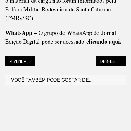
o material da carga não foram informados pela
Polícia Militar Rodoviária de Santa Catarina
(PMRv/SC).
WhatsApp –
O grupo de WhatsApp do Jornal
clicando aqui.
Edição Digital pode ser acessado
Navegação
VENDAS DE AUTOMÓVEIS COM ALTA DE 9,22% NO ACUMULADO DO ANO
DESFILE DOS 150 ANOS ABRE INSCRIÇÕES
VOCÊ TAMBÉM PODE GOSTAR DE...
de
Post