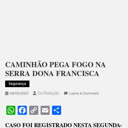
CAMINHÃO PEGA FOGO NA
SERRA DONA FRANCISCA
Segurança
Da Redação
On
04/09/2023
Leave A Comment
CAMINHÃO
PEGA
WhatsApp
Facebook
Copy
Email
Share
FOGO
Link
NA
CASO FOI REGISTRADO NESTA SEGUNDA-
SERRA