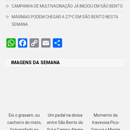
CAMPANHA DE MULTIVACINAÇÃO JÁ INICIOU EM SÃO BENTO
MÁXIMAS PODEM CHEGAR A 27ºC EM SÃO BENTO NESTA
SEMANA
WhatsApp
Facebook
Copy
Email
Share
Link
IMAGENS DA SEMANA
Eis o graxaim, ou
Um pedal na divisa
Momento da
cachorro do mato,
entre São Bento do
travessia Pico-
fotografado no
Sul e Campo Alegre
Garuva x Monte