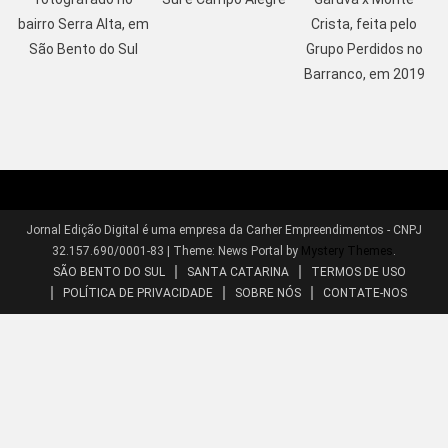
bairro Serra Alta, em
Crista, feita pelo
São Bento do Sul
Grupo Perdidos no
Barranco, em 2019
Jornal Edição Digital é uma empresa da Carher Empreendimentos - CNPJ
32.157.690/0001-83
|
Theme: News Portal by
Mystery Themes
.
SÃO BENTO DO SUL
SANTA CATARINA
TERMOS DE USO
POLÍTICA DE PRIVACIDADE
SOBRE NÓS
CONTATE-NOS