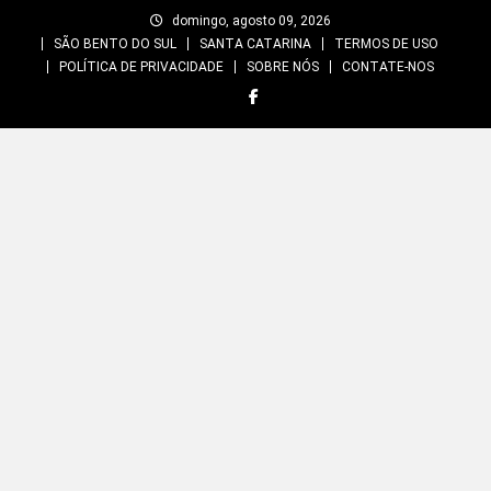
Skip
domingo, agosto 09, 2026
to
SÃO BENTO DO SUL
SANTA CATARINA
TERMOS DE USO
content
POLÍTICA DE PRIVACIDADE
SOBRE NÓS
CONTATE-NOS