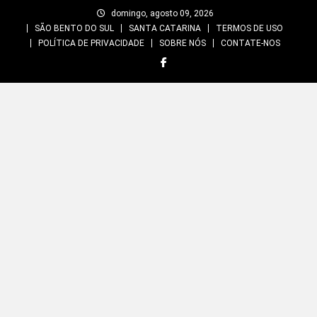
Skip
domingo, agosto 09, 2026
to
SÃO BENTO DO SUL
SANTA CATARINA
TERMOS DE USO
content
POLÍTICA DE PRIVACIDADE
SOBRE NÓS
CONTATE-NOS