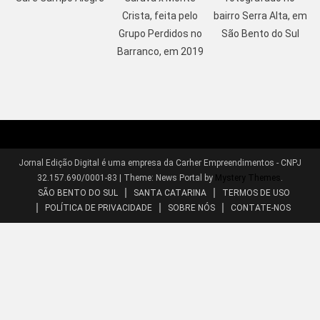
Crista, feita pelo
bairro Serra Alta, em
Grupo Perdidos no
São Bento do Sul
Barranco, em 2019
Jornal Edição Digital é uma empresa da Carher Empreendimentos - CNPJ
32.157.690/0001-83
|
Theme: News Portal by
Mystery Themes
.
SÃO BENTO DO SUL
SANTA CATARINA
TERMOS DE USO
POLÍTICA DE PRIVACIDADE
SOBRE NÓS
CONTATE-NOS