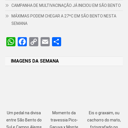
CAMPANHA DE MULTIVACINAÇÃO JÁ INICIOU EM SÃO BENTO
MÁXIMAS PODEM CHEGAR A 27ºC EM SÃO BENTO NESTA
SEMANA
WhatsApp
Facebook
Copy
Email
Share
Link
IMAGENS DA SEMANA
Um pedal na divisa
Momento da
Eis o graxaim, ou
entre São Bento do
travessia Pico-
cachorro do mato,
Sul e Campo Alegre
Garuva x Monte
fotografado no