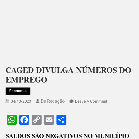
CAGED DIVULGA NÚMEROS DO
EMPREGO
Economia
Da Redação
On
04/10/2023
Leave A Comment
CAGED
DIVULGA
WhatsApp
Facebook
Copy
Email
Share
NÚMEROS
Link
DO
SALDOS SÃO NEGATIVOS NO MUNICÍPIO
EMPREGO