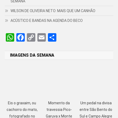
SEMANA
WILSON DE OLIVEIRA NETO: MAIS QUE UM CANHÃO
ACÚSTICO E BANDAS NA AGENDA DO BECO
WhatsApp
Facebook
Copy
Email
Share
Link
IMAGENS DA SEMANA
Eis o graxaim, ou
Momento da
Um pedal na divisa
cachorro do mato,
travessia Pico-
entre São Bento do
fotografado no
Garuva x Monte
Sul e Campo Alegre