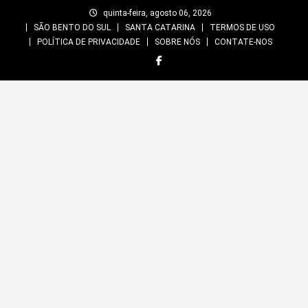
Skip
quinta-feira, agosto 06, 2026
to
SÃO BENTO DO SUL
SANTA CATARINA
TERMOS DE USO
content
POLÍTICA DE PRIVACIDADE
SOBRE NÓS
CONTATE-NOS