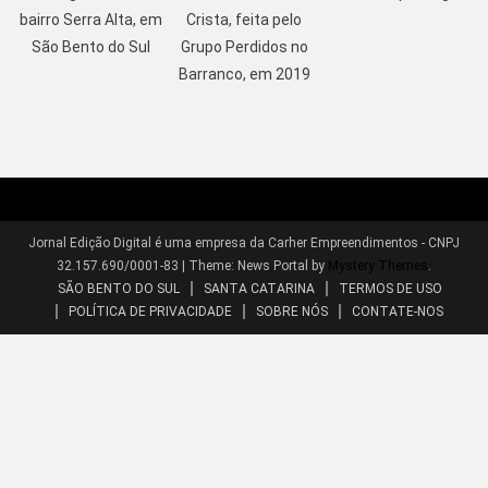
bairro Serra Alta, em
Crista, feita pelo
São Bento do Sul
Grupo Perdidos no
Barranco, em 2019
Jornal Edição Digital é uma empresa da Carher Empreendimentos - CNPJ
32.157.690/0001-83
|
Theme: News Portal by
Mystery Themes
.
SÃO BENTO DO SUL
SANTA CATARINA
TERMOS DE USO
POLÍTICA DE PRIVACIDADE
SOBRE NÓS
CONTATE-NOS