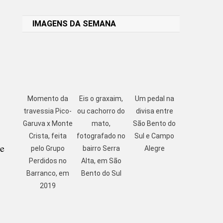
Link
IMAGENS DA SEMANA
Momento da
Eis o graxaim,
Um pedal na
travessia Pico-
ou cachorro do
divisa entre
Garuva x Monte
mato,
São Bento do
Crista, feita
fotografado no
Sul e Campo
de
pelo Grupo
bairro Serra
Alegre
Perdidos no
Alta, em São
Barranco, em
Bento do Sul
2019