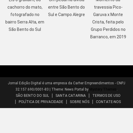
cachorro do mato,
entre São Bento do
travessia Pico-
fotografado no
Sul e Campo Alegre
Garuva x Monte
bairro Serra Alta, em
Crista, feita pelo
São Bento do Sul
Grupo Perdidos no
Barranco, em 2019
Jornal Edição Digital é uma empresa da Carher Empreendimentos - CNPJ
32.157.690/0001-83
|
Theme: News Portal by
Mystery Themes
.
SÃO BENTO DO SUL
SANTA CATARINA
TERMOS DE USO
POLÍTICA DE PRIVACIDADE
SOBRE NÓS
CONTATE-NOS