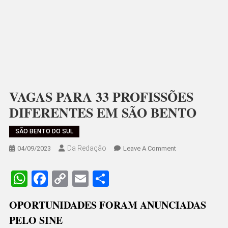
VAGAS PARA 33 PROFISSÕES
DIFERENTES EM SÃO BENTO
SÃO BENTO DO SUL
Da Redação
On
04/09/2023
Leave A Comment
VAGAS
PARA
WhatsApp
Facebook
Copy
Email
Share
33
Link
PROFISSÕES
OPORTUNIDADES FORAM ANUNCIADAS
DIFERENTES
PELO SINE
EM