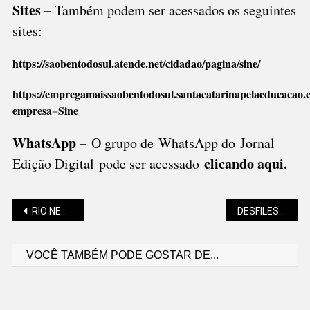
Sites –
Também podem ser acessados os seguintes
sites:
https://saobentodosul.atende.net/cidadao/pagina/sine/
https://empregamaissaobentodosul.santacatarinapelaeducacao.
empresa=Sine
WhatsApp –
O grupo de WhatsApp do Jornal
clicando aqui.
Edição Digital pode ser acessado
Navegação
RIO NEGRINHO CONQUISTA A 20ª OLIMPÍADA CATARINENSE DE BOMBEIROS
DESFILES CÍVICOS TERÃO 87 INSTITUIÇÕES
VOCÊ TAMBÉM PODE GOSTAR DE...
de