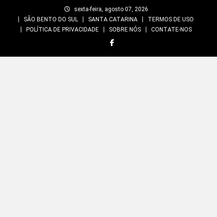
Skip
sexta-feira, agosto 07, 2026
to
SÃO BENTO DO SUL
SANTA CATARINA
TERMOS DE USO
content
POLÍTICA DE PRIVACIDADE
SOBRE NÓS
CONTATE-NOS