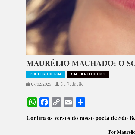
MAURÉLIO MACHADO: O SO
POETEIRO DE RUA
SÃO BENTO DO SUL
Da Redação
07/02/2026
WhatsApp
Facebook
Copy
Email
Share
Link
Confira os versos do nosso poeta de São B
Por Mauréli