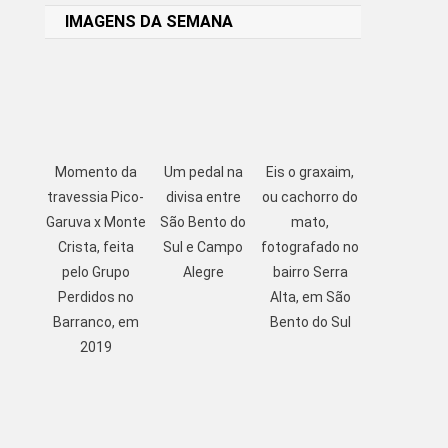
IMAGENS DA SEMANA
Momento da
Um pedal na
Eis o graxaim,
travessia Pico-
divisa entre
ou cachorro do
Garuva x Monte
São Bento do
mato,
Crista, feita
Sul e Campo
fotografado no
pelo Grupo
Alegre
bairro Serra
Perdidos no
Alta, em São
Barranco, em
Bento do Sul
2019