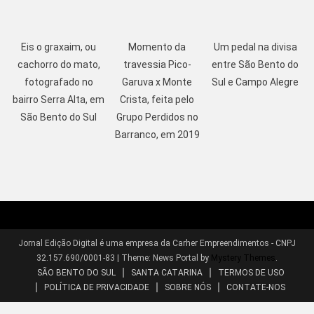
Eis o graxaim, ou
Momento da
Um pedal na divisa
cachorro do mato,
travessia Pico-
entre São Bento do
fotografado no
Garuva x Monte
Sul e Campo Alegre
bairro Serra Alta, em
Crista, feita pelo
São Bento do Sul
Grupo Perdidos no
Barranco, em 2019
Jornal Edição Digital é uma empresa da Carher Empreendimentos - CNPJ
32.157.690/0001-83
|
Theme: News Portal by
Mystery Themes
.
SÃO BENTO DO SUL
SANTA CATARINA
TERMOS DE USO
POLÍTICA DE PRIVACIDADE
SOBRE NÓS
CONTATE-NOS