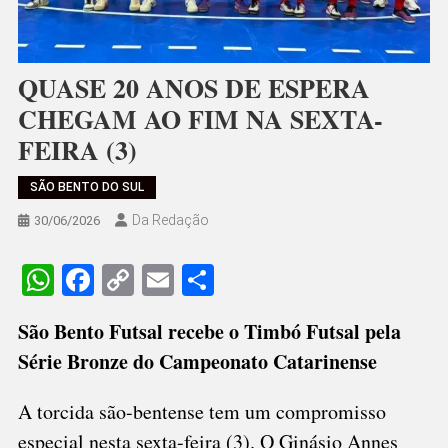
QUASE 20 ANOS DE ESPERA
CHEGAM AO FIM NA SEXTA-
FEIRA (3)
SÃO BENTO DO SUL
Da Redação
30/06/2026
WhatsApp
Facebook
Copy
Email
Share
Link
São Bento Futsal recebe o Timbó Futsal pela
Série Bronze do Campeonato Catarinense
A torcida são-bentense tem um compromisso
especial nesta sexta-feira (3). O Ginásio Annes