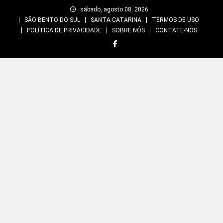
Skip
sábado, agosto 08, 2026
to
SÃO BENTO DO SUL
SANTA CATARINA
TERMOS DE USO
content
POLÍTICA DE PRIVACIDADE
SOBRE NÓS
CONTATE-NOS