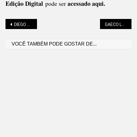
Edição Digital
acessado aqui
.
pode ser
Navegação
DIEGO ANDRADE: SANTA CATARINA ENTRE O DISCURSO E OS INVESTIMENTOS FEDERAIS
GAECO LANÇA OPERAÇÃO COM 552 AGENTES, 198 VIATURAS E 2 HELICÓPTEROS
VOCÊ TAMBÉM PODE GOSTAR DE...
de
Post