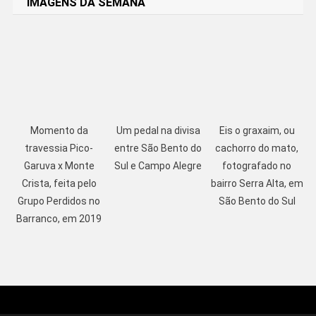
IMAGENS DA SEMANA
Momento da
Um pedal na divisa
Eis o graxaim, ou
travessia Pico-
entre São Bento do
cachorro do mato,
Garuva x Monte
Sul e Campo Alegre
fotografado no
Crista, feita pelo
bairro Serra Alta, em
Grupo Perdidos no
São Bento do Sul
Barranco, em 2019