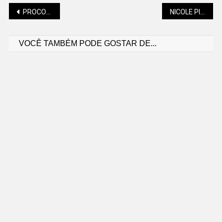
Navegação
PROCON ALERTA SOBRE OS PRINCIPAIS GOLPES DE VERÃO
NICOLE PILLATI (GOTAS DE LUZ): AMAR UM ANIMAL É UM VÍNCULO PROFUNDO E GENUÍNO
VOCÊ TAMBÉM PODE GOSTAR DE...
de
Post