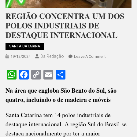
REGIÃO CONCENTRA UM DOS
POLOS INDUSTRIAIS DE
DESTAQUE INTERNACIONAL
SANTA CATARINA
Da Redação
On
19/12/2024
Leave A Comment
REGIÃO
CONCENTRA
WhatsApp
Facebook
Copy
Email
Share
UM
Link
DOS
Na área que engloba São Bento do Sul, são
POLOS
quatro, incluindo o de madeira e móveis
INDUSTRIAIS
DE
DESTAQUE
Santa Catarina tem 14 polos industriais de
INTERNACIONAL
destaque internacional. A região Sul do Brasil se
destaca nacionalmente por ter a maior