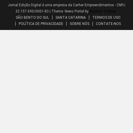
Jornal Edição Digital é uma empresa da Carher Empreendimentos - CNPJ
32.157.690/0001-83
|
Theme: News Portal by
Mystery Themes
.
SÃO BENTO DO SUL
SANTA CATARINA
TERMOS DE USO
POLÍTICA DE PRIVACIDADE
SOBRE NÓS
CONTATE-NOS