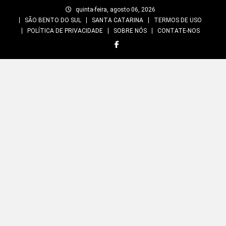
Skip
quinta-feira, agosto 06, 2026
to
SÃO BENTO DO SUL
SANTA CATARINA
TERMOS DE USO
content
POLÍTICA DE PRIVACIDADE
SOBRE NÓS
CONTATE-NOS