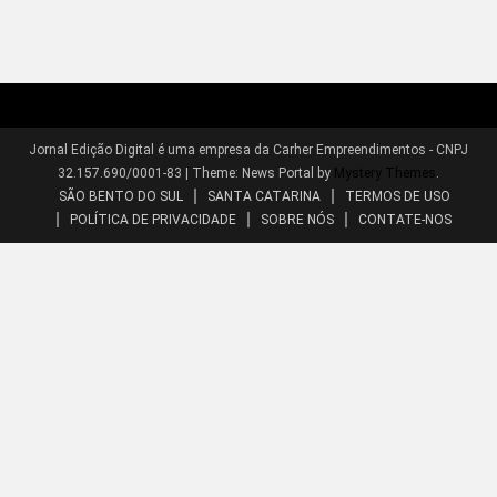
Jornal Edição Digital é uma empresa da Carher Empreendimentos - CNPJ
32.157.690/0001-83
|
Theme: News Portal by
Mystery Themes
.
SÃO BENTO DO SUL
SANTA CATARINA
TERMOS DE USO
POLÍTICA DE PRIVACIDADE
SOBRE NÓS
CONTATE-NOS