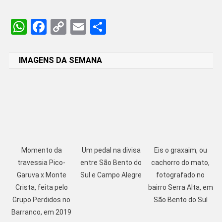
WhatsApp
Facebook
Copy
Email
Share
Link
IMAGENS DA SEMANA
Momento da
Um pedal na divisa
Eis o graxaim, ou
travessia Pico-
entre São Bento do
cachorro do mato,
Garuva x Monte
Sul e Campo Alegre
fotografado no
Crista, feita pelo
bairro Serra Alta, em
Grupo Perdidos no
São Bento do Sul
Barranco, em 2019