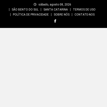
Skip
sábado, agosto 08, 2026
to
SÃO BENTO DO SUL
SANTA CATARINA
TERMOS DE USO
content
POLÍTICA DE PRIVACIDADE
SOBRE NÓS
CONTATE-NOS