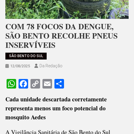
COM 78 FOCOS DA DENGUE,
SÃO BENTO RECOLHE PNEUS
INSERVÍVEIS
SÃO BENTO DO SUL
Da Redação
12/08/2025
WhatsApp
Facebook
Copy
Email
Share
Link
Cada unidade descartada corretamente
representa menos um foco potencial do
mosquito Aedes
A Vigilância Sanitária de São Bento do Sul