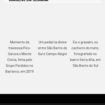
Momento da
Um pedal na divisa
Eis o graxaim, ou
travessia Pico-
entre São Bento do
cachorro do mato,
Garuva x Monte
Sul e Campo Alegre
fotografado no
Crista, feita pelo
bairro Serra Alta, em
Grupo Perdidos no
São Bento do Sul
Barranco, em 2019