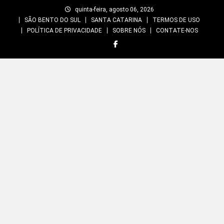
Skip
quinta-feira, agosto 06, 2026
to
SÃO BENTO DO SUL
SANTA CATARINA
TERMOS DE USO
content
POLÍTICA DE PRIVACIDADE
SOBRE NÓS
CONTATE-NOS