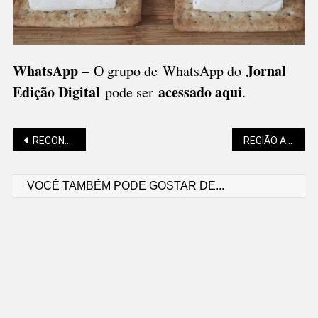
WhatsApp –
Jornal
O grupo de WhatsApp do
Edição Digital
acessado aqui
pode ser
.
Navegação
RECONSTRUÇÃO DA RUA ROMUALDO QUINT TEM INÍCIO
REGIÃO AMANHECEU COM 2,6ºC; VEJA A PREVISÃO PARA OS PRÓXIMOS DIAS
VOCÊ TAMBÉM PODE GOSTAR DE...
de
Post