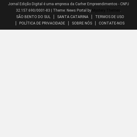
Jornal Edição Digital é uma empresa da Carher Empreendimentos - CNPJ
32.157.690/0001-83
|
Theme: News Portal by
Mystery Themes
.
SÃO BENTO DO SUL
SANTA CATARINA
TERMOS DE USO
POLÍTICA DE PRIVACIDADE
SOBRE NÓS
CONTATE-NOS