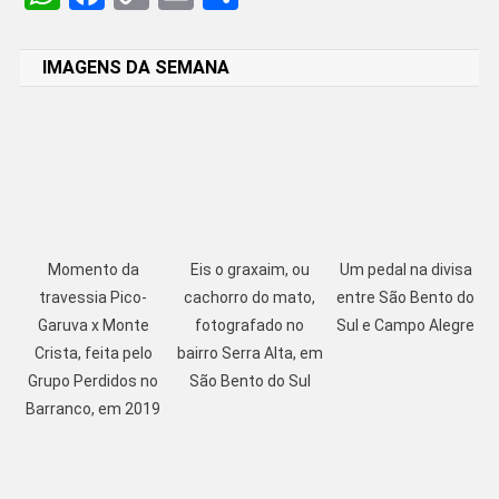
Link
IMAGENS DA SEMANA
Momento da
Eis o graxaim, ou
Um pedal na divisa
travessia Pico-
cachorro do mato,
entre São Bento do
Garuva x Monte
fotografado no
Sul e Campo Alegre
Crista, feita pelo
bairro Serra Alta, em
Grupo Perdidos no
São Bento do Sul
Barranco, em 2019