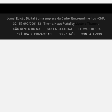
Jornal Edição Digital é uma empresa da Carher Empreendimentos - CNPJ
32.157.690/0001-83
|
Theme: News Portal by
Mystery Themes
.
SÃO BENTO DO SUL
SANTA CATARINA
TERMOS DE USO
POLÍTICA DE PRIVACIDADE
SOBRE NÓS
CONTATE-NOS