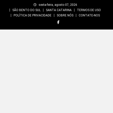
Skip
sexta-feira, agosto 07, 2026
to
SÃO BENTO DO SUL
SANTA CATARINA
TERMOS DE USO
content
POLÍTICA DE PRIVACIDADE
SOBRE NÓS
CONTATE-NOS