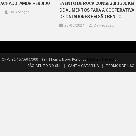
MACHADO: AMOR PERDIDO
EVENTO DE ROCK CONSEGUIU 300 KG
DE ALIMENTOS PARA A COOPERATIVA
Da Redação
DE CATADORES EM SÃO BENTO
28/05/2024
Da Redação
 - CNPJ 32.157.690/0001-83
|
Theme: News Portal by
Mystery Themes
.
SÃO BENTO DO SUL
SANTA CATARINA
TERMOS DE USO