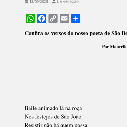
Da Redação
13/09/2025
WhatsApp
Facebook
Copy
Email
Share
Link
Confira os versos do nosso poeta de São B
Por Mauréli
Baile animado lá na roça
Nos festejos de São João
Resistir não há quem possa