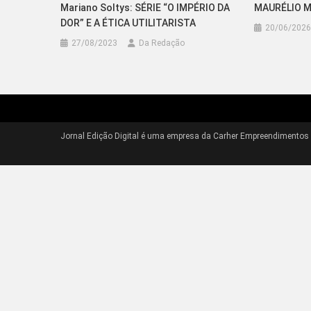
Mariano Soltys: SÉRIE “O IMPÉRIO DA
MAURÉLIO 
DOR” E A ÉTICA UTILITARISTA
20/06/2026
27/08/2023
Da Redação
Jornal Edição Digital é uma empresa da Carher Empreendimentos