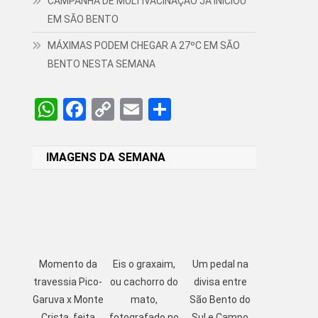
CAMPANHA DE MULTIVACINAÇÃO JÁ INICIOU
EM SÃO BENTO
MÁXIMAS PODEM CHEGAR A 27ºC EM SÃO
BENTO NESTA SEMANA
WhatsApp
Facebook
Copy
Email
Share
Link
IMAGENS DA SEMANA
Momento da
Eis o graxaim,
Um pedal na
travessia Pico-
ou cachorro do
divisa entre
Garuva x Monte
mato,
São Bento do
Crista, feita
fotografado no
Sul e Campo