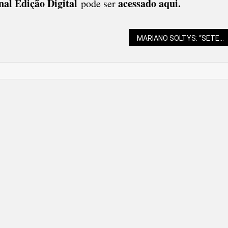
nal Edição Digital
acessado aqui
.
pode ser
MARIANO SOLTYS: “SETEMBRO AMARELO” E O SOCIÓLOGO ÉMILE DURKHEIM