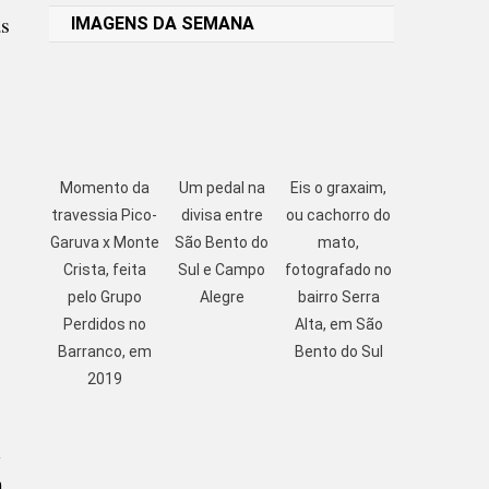
as
IMAGENS DA SEMANA
Momento da
Um pedal na
Eis o graxaim,
travessia Pico-
divisa entre
ou cachorro do
Garuva x Monte
São Bento do
mato,
Crista, feita
Sul e Campo
fotografado no
pelo Grupo
Alegre
bairro Serra
Perdidos no
Alta, em São
Barranco, em
Bento do Sul
2019
m
m