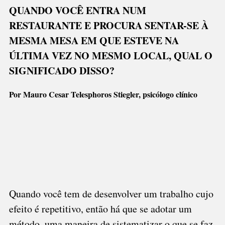
Link
E
QUANDO VOCÊ ENTRA NUM
REPETIÇÃO
RESTAURANTE E PROCURA SENTAR-SE À
–
É
MESMA MESA EM QUE ESTEVE NA
PRECISO
ÚLTIMA VEZ NO MESMO LOCAL, QUAL O
RENOVAR
SIGNIFICADO DISSO?
AS
VISTAS
Por Mauro Cesar Telesphoros Stiegler, psicólogo clínico
Quando você tem de desenvolver um trabalho cujo
efeito é repetitivo, então há que se adotar um
método, uma maneira de sistematizar o que se faz