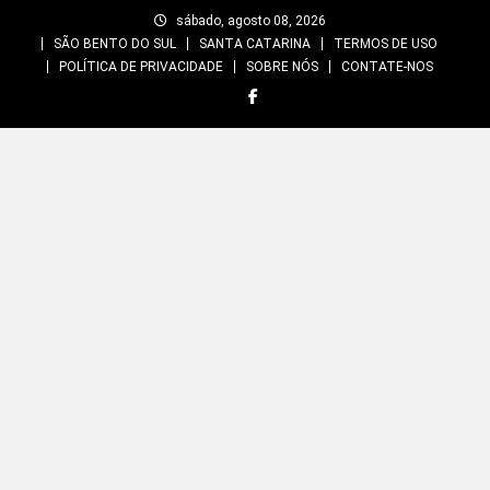
Skip
sábado, agosto 08, 2026
to
SÃO BENTO DO SUL
SANTA CATARINA
TERMOS DE USO
content
POLÍTICA DE PRIVACIDADE
SOBRE NÓS
CONTATE-NOS