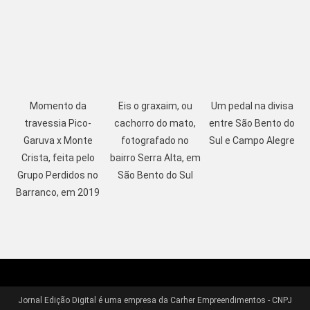
Momento da
Eis o graxaim, ou
Um pedal na divisa
travessia Pico-
cachorro do mato,
entre São Bento do
Garuva x Monte
fotografado no
Sul e Campo Alegre
Crista, feita pelo
bairro Serra Alta, em
Grupo Perdidos no
São Bento do Sul
Barranco, em 2019
Jornal Edição Digital é uma empresa da Carher Empreendimentos - CNPJ