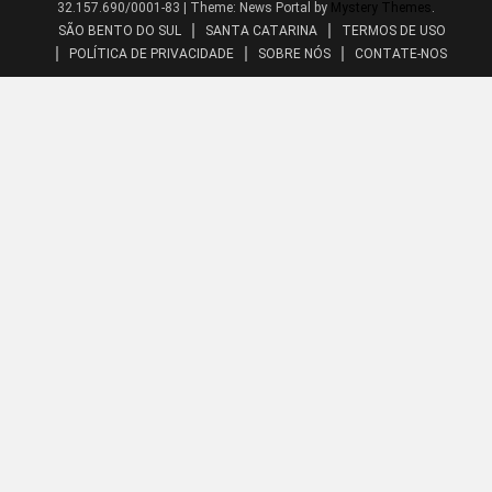
32.157.690/0001-83
|
Theme: News Portal by
Mystery Themes
.
SÃO BENTO DO SUL
SANTA CATARINA
TERMOS DE USO
POLÍTICA DE PRIVACIDADE
SOBRE NÓS
CONTATE-NOS