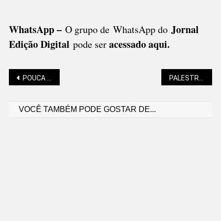
WhatsApp –
Jornal
O grupo de WhatsApp do
Edição Digital
acessado aqui
.
pode ser
Navegação
POUCA INSTABILIDADE MARCA O TEMPO EM SÃO BENTO E REGIÃO
PALESTRA FOCA CONSCIÊNCIA PARA USAR O CRÉDITO E CRESCER
VOCÊ TAMBÉM PODE GOSTAR DE...
de
Post