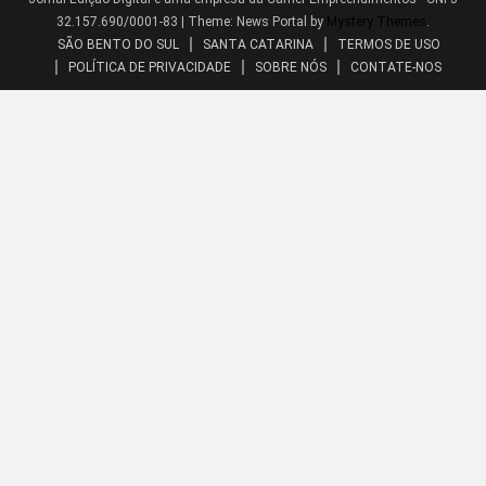
32.157.690/0001-83
|
Theme: News Portal by
Mystery Themes
.
SÃO BENTO DO SUL
SANTA CATARINA
TERMOS DE USO
POLÍTICA DE PRIVACIDADE
SOBRE NÓS
CONTATE-NOS