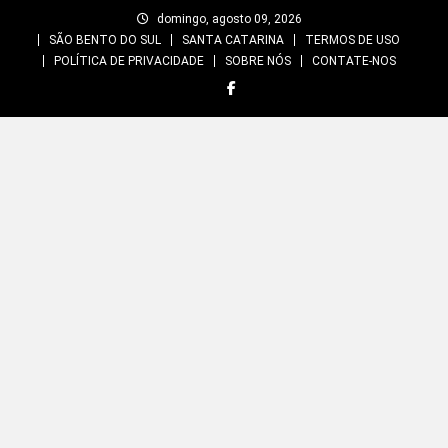
Skip
domingo, agosto 09, 2026
to
SÃO BENTO DO SUL
SANTA CATARINA
TERMOS DE USO
content
POLÍTICA DE PRIVACIDADE
SOBRE NÓS
CONTATE-NOS