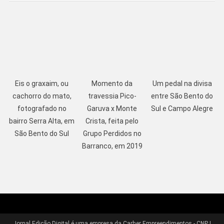
Eis o graxaim, ou
Momento da
Um pedal na divisa
cachorro do mato,
travessia Pico-
entre São Bento do
fotografado no
Garuva x Monte
Sul e Campo Alegre
bairro Serra Alta, em
Crista, feita pelo
São Bento do Sul
Grupo Perdidos no
Barranco, em 2019
Jornal Edição Digital é uma empresa da Carher Empreendimentos - CNPJ