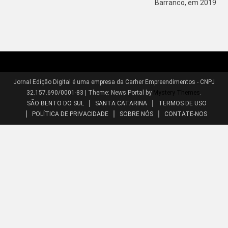
Barranco, em 2019
Jornal Edição Digital é uma empresa da Carher Empreendimentos - CNPJ
32.157.690/0001-83
|
Theme: News Portal by
Mystery Themes
.
SÃO BENTO DO SUL
SANTA CATARINA
TERMOS DE USO
POLÍTICA DE PRIVACIDADE
SOBRE NÓS
CONTATE-NOS