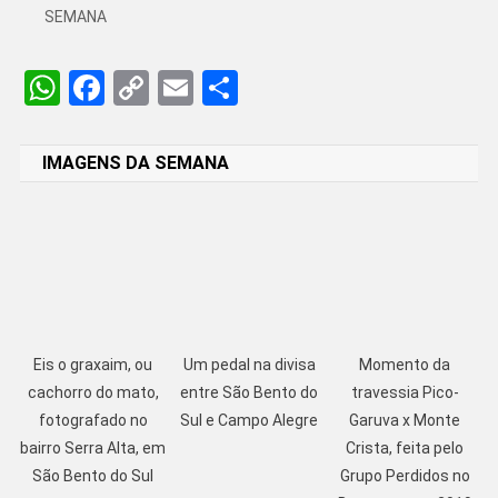
SEMANA
WhatsApp
Facebook
Copy
Email
Share
Link
IMAGENS DA SEMANA
Eis o graxaim, ou
Um pedal na divisa
Momento da
cachorro do mato,
entre São Bento do
travessia Pico-
fotografado no
Sul e Campo Alegre
Garuva x Monte
bairro Serra Alta, em
Crista, feita pelo
São Bento do Sul
Grupo Perdidos no