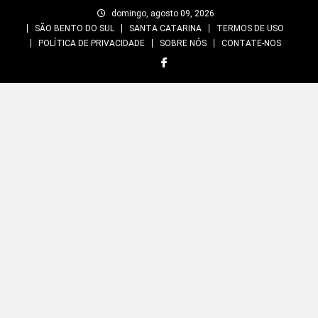
Skip
domingo, agosto 09, 2026
to
SÃO BENTO DO SUL
SANTA CATARINA
TERMOS DE USO
content
POLÍTICA DE PRIVACIDADE
SOBRE NÓS
CONTATE-NOS