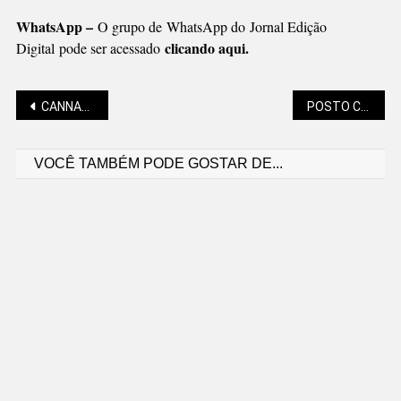
WhatsApp –
O grupo de WhatsApp do Jornal Edição
clicando aqui.
Digital pode ser acessado
Navegação
CANNABIS IN NATURA E PARTES DA PLANTA COM IMPORTAÇÃO PROIBIDA
POSTO CENTRAL ABERTO NESTE SÁBADO, PARA VACINAÇÃO
VOCÊ TAMBÉM PODE GOSTAR DE...
de
Post