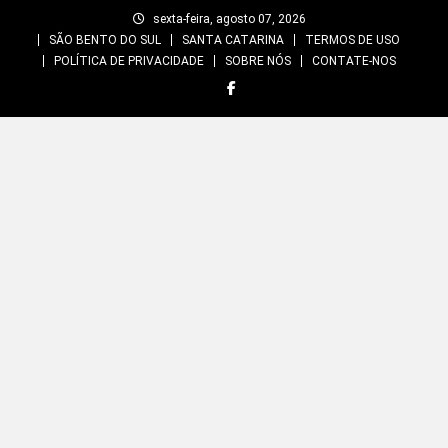
Skip
sexta-feira, agosto 07, 2026
to
SÃO BENTO DO SUL
SANTA CATARINA
TERMOS DE USO
content
POLÍTICA DE PRIVACIDADE
SOBRE NÓS
CONTATE-NOS