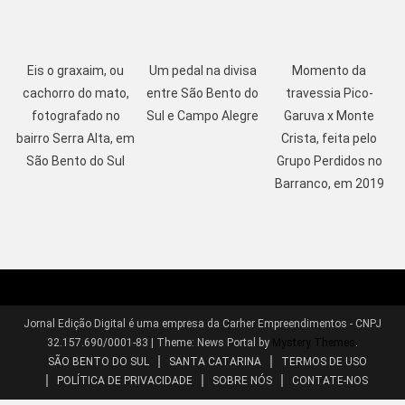
Eis o graxaim, ou
Um pedal na divisa
Momento da
cachorro do mato,
entre São Bento do
travessia Pico-
fotografado no
Sul e Campo Alegre
Garuva x Monte
bairro Serra Alta, em
Crista, feita pelo
São Bento do Sul
Grupo Perdidos no
Barranco, em 2019
Jornal Edição Digital é uma empresa da Carher Empreendimentos - CNPJ
32.157.690/0001-83
|
Theme: News Portal by
Mystery Themes
.
SÃO BENTO DO SUL
SANTA CATARINA
TERMOS DE USO
POLÍTICA DE PRIVACIDADE
SOBRE NÓS
CONTATE-NOS