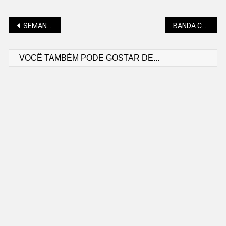
Navegação
SEMANA FARROUPILHA SERÁ COMEMORADA NO SÁBADO (20)
BANDA CANADENSE “STILL EIGHTEEN” RETORNA AO PALCO DO BECO NO SÁBADO (20)
VOCÊ TAMBÉM PODE GOSTAR DE...
de
Post