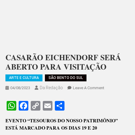
CASARÃO EICHENDORF SERÁ
ABERTO PARA VISITAÇÃO
ARTE E CULTURA
SÃO BENTO DO SUL
Da Redação
On
04/08/2023
Leave A Comment
CASARÃO
EICHENDORF
WhatsApp
Facebook
Copy
Email
Share
SERÁ
Link
ABERTO
EVENTO “TESOUROS DO NOSSO PATRIMÔNIO”
PARA
ESTÁ MARCADO PARA OS DIAS 19 E 20
VISITAÇÃO