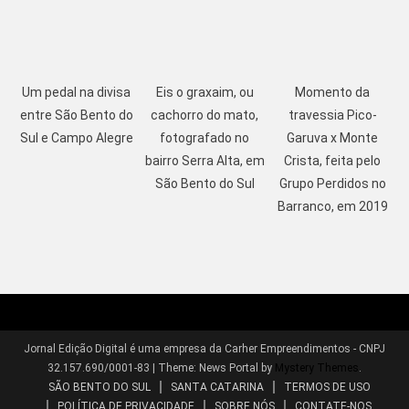
Um pedal na divisa
Eis o graxaim, ou
Momento da
entre São Bento do
cachorro do mato,
travessia Pico-
Sul e Campo Alegre
fotografado no
Garuva x Monte
bairro Serra Alta, em
Crista, feita pelo
São Bento do Sul
Grupo Perdidos no
Barranco, em 2019
Jornal Edição Digital é uma empresa da Carher Empreendimentos - CNPJ
32.157.690/0001-83
|
Theme: News Portal by
Mystery Themes
.
SÃO BENTO DO SUL
SANTA CATARINA
TERMOS DE USO
POLÍTICA DE PRIVACIDADE
SOBRE NÓS
CONTATE-NOS