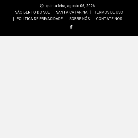
Skip
quinta-feira, agosto 06, 2026
to
SÃO BENTO DO SUL
SANTA CATARINA
TERMOS DE USO
content
POLÍTICA DE PRIVACIDADE
SOBRE NÓS
CONTATE-NOS