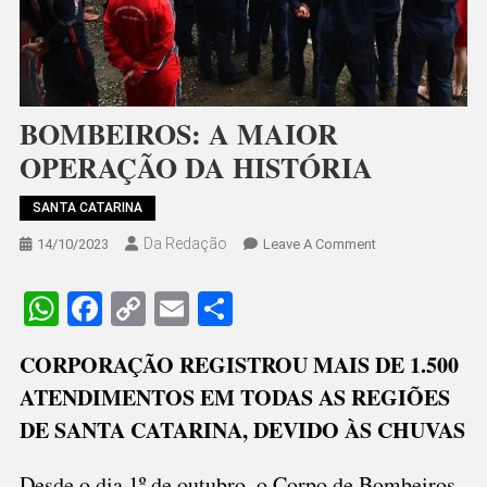
BOMBEIROS: A MAIOR
OPERAÇÃO DA HISTÓRIA
SANTA CATARINA
Da Redação
On
14/10/2023
Leave A Comment
BOMBEIROS:
A
WhatsApp
Facebook
Copy
Email
Share
MAIOR
Link
OPERAÇÃO
CORPORAÇÃO REGISTROU MAIS DE 1.500
DA
ATENDIMENTOS EM TODAS AS REGIÕES
HISTÓRIA
DE SANTA CATARINA, DEVIDO ÀS CHUVAS
Desde o dia 1º de outubro, o Corpo de Bombeiros