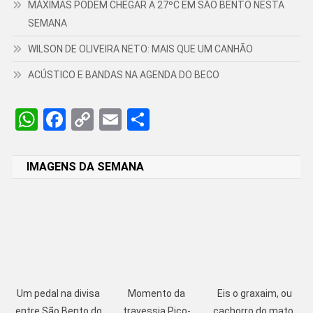
MÁXIMAS PODEM CHEGAR A 27ºC EM SÃO BENTO NESTA
SEMANA
WILSON DE OLIVEIRA NETO: MAIS QUE UM CANHÃO
ACÚSTICO E BANDAS NA AGENDA DO BECO
WhatsApp
Facebook
Copy
Email
Share
Link
IMAGENS DA SEMANA
Um pedal na divisa
Momento da
Eis o graxaim, ou
entre São Bento do
travessia Pico-
cachorro do mato,