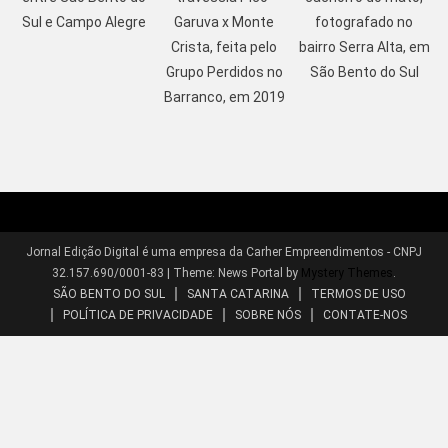
Sul e Campo Alegre
Garuva x Monte
fotografado no
Crista, feita pelo
bairro Serra Alta, em
Grupo Perdidos no
São Bento do Sul
Barranco, em 2019
Jornal Edição Digital é uma empresa da Carher Empreendimentos - CNPJ
32.157.690/0001-83
|
Theme: News Portal by
Mystery Themes
.
SÃO BENTO DO SUL
SANTA CATARINA
TERMOS DE USO
POLÍTICA DE PRIVACIDADE
SOBRE NÓS
CONTATE-NOS