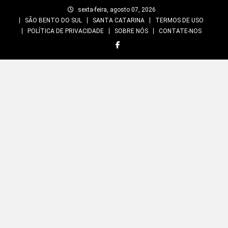
Skip
sexta-feira, agosto 07, 2026
to
SÃO BENTO DO SUL
SANTA CATARINA
TERMOS DE USO
content
POLÍTICA DE PRIVACIDADE
SOBRE NÓS
CONTATE-NOS