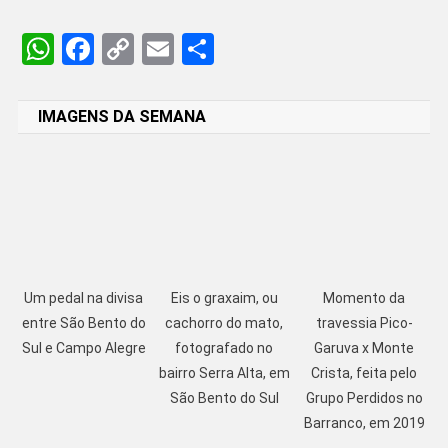
WhatsApp
Facebook
Copy
Email
Share
Link
IMAGENS DA SEMANA
Um pedal na divisa
Eis o graxaim, ou
Momento da
entre São Bento do
cachorro do mato,
travessia Pico-
Sul e Campo Alegre
fotografado no
Garuva x Monte
bairro Serra Alta, em
Crista, feita pelo
São Bento do Sul
Grupo Perdidos no
Barranco, em 2019