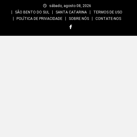
Skip
sábado, agosto 08, 2026
to
SÃO BENTO DO SUL
SANTA CATARINA
TERMOS DE USO
content
POLÍTICA DE PRIVACIDADE
SOBRE NÓS
CONTATE-NOS