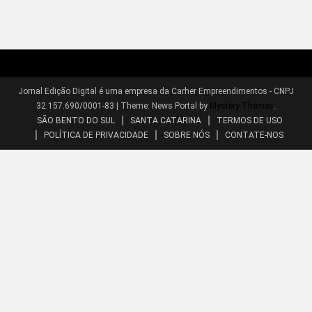
Jornal Edição Digital é uma empresa da Carher Empreendimentos - CNPJ
32.157.690/0001-83
|
Theme: News Portal by
Mystery Themes
.
SÃO BENTO DO SUL
SANTA CATARINA
TERMOS DE USO
POLÍTICA DE PRIVACIDADE
SOBRE NÓS
CONTATE-NOS