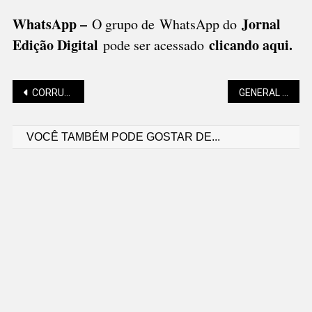
WhatsApp –
Jornal
O grupo de WhatsApp do
Edição Digital
clicando aqui.
pode ser acessado
Navegação
CORRUPÇÃO EM SC: SAEM PRIMEIRAS CONDENAÇÕES DA OPERAÇÃO “MENSAGEIRO”
GENERAL É ALVO DA POLÍCIA FEDERAL
VOCÊ TAMBÉM PODE GOSTAR DE...
de
Post