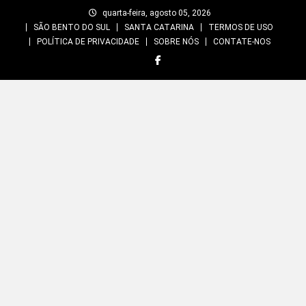
Skip
quarta-feira, agosto 05, 2026
to
SÃO BENTO DO SUL
SANTA CATARINA
TERMOS DE USO
content
POLÍTICA DE PRIVACIDADE
SOBRE NÓS
CONTATE-NOS