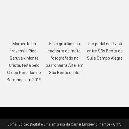
Momento da
Eis o graxaim, ou
Um pedal na divisa
travessia Pico-
cachorro do mato,
entre São Bento do
Garuva x Monte
fotografado no
Sul e Campo Alegre
Crista, feita pelo
bairro Serra Alta, em
Grupo Perdidos no
São Bento do Sul
Barranco, em 2019
Jornal Edição Digital é uma empresa da Carher Empreendimentos - CNPJ