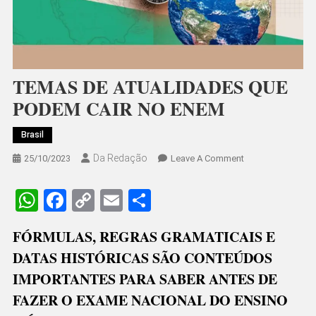
TEMAS DE ATUALIDADES QUE
PODEM CAIR NO ENEM
Brasil
Da Redação
On
25/10/2023
Leave A Comment
TEMAS
DE
WhatsApp
Facebook
Copy
Email
Share
ATUALIDADES
Link
QUE
FÓRMULAS, REGRAS GRAMATICAIS E
PODEM
DATAS HISTÓRICAS SÃO CONTEÚDOS
CAIR
NO
IMPORTANTES PARA SABER ANTES DE
ENEM
FAZER O EXAME NACIONAL DO ENSINO