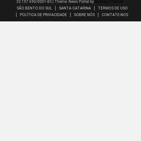
32.157.690/0001-83
|
Theme: News Portal by
Mystery Themes
.
SÃO BENTO DO SUL
SANTA CATARINA
TERMOS DE USO
POLÍTICA DE PRIVACIDADE
SOBRE NÓS
CONTATE-NOS