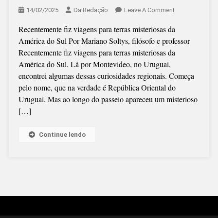
On
14/02/2025
Da Redação
Leave A Comment
MARIANO
Recentemente fiz viagens para terras misteriosas da
SOLTYS
América do Sul Por Mariano Soltys, filósofo e professor
(FILOSOFIA
Recentemente fiz viagens para terras misteriosas da
NO
América do Sul. Lá por Montevideo, no Uruguai,
SUL):
encontrei algumas dessas curiosidades regionais. Começa
HISTÓRIA
pelo nome, que na verdade é República Oriental do
SECRETA
Uruguai. Mas ao longo do passeio apareceu um misterioso
DO
[…]
URUGUAI
Continue lendo