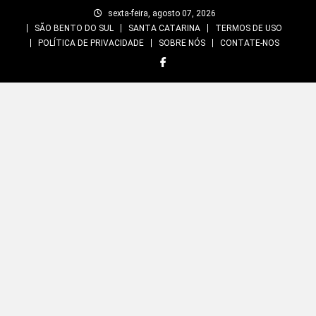
Skip
sexta-feira, agosto 07, 2026
to
SÃO BENTO DO SUL
SANTA CATARINA
TERMOS DE USO
content
POLÍTICA DE PRIVACIDADE
SOBRE NÓS
CONTATE-NOS