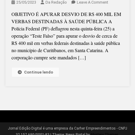
On
25/05/2023
Da Redação
Leave A Comment
POLÍCIA
OBJETIVO É APURAR DESVIO DE R$ 400 MIL EM
FEDERAL
VERBAS DESTINADAS À SAÚDE PÚBLICA A
EM
Polícia Federal (PF) deflagrou nesta quinta-feira (25) a
OPERAÇÃO
operação “Teste Falso” para apurar o desvio de cerca de
EM
R$ 400 mil em verbas federais destinadas à saúde pública
SC,
no município de Curitibanos, em Santa Catarina. A
NOVAMENTE
corporação cumpre sete mandados […]
Continue lendo
Jornal Edição Digital é uma empresa da Carher Empreendimentos - CNPJ
32.157.690/0001-83
|
Theme: News Portal by
Mystery Themes
.