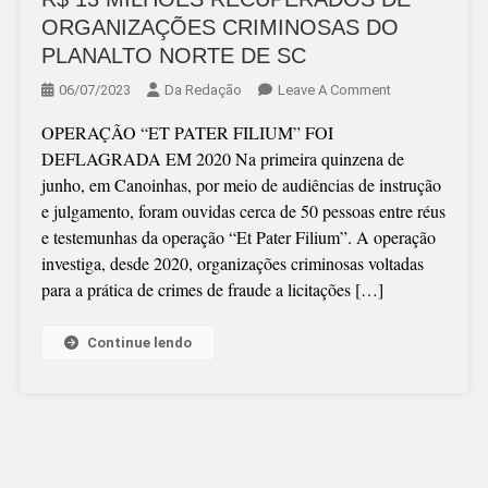
ORGANIZAÇÕES CRIMINOSAS DO
PLANALTO NORTE DE SC
On
06/07/2023
Da Redação
Leave A Comment
R$
OPERAÇÃO “ET PATER FILIUM” FOI
13
DEFLAGRADA EM 2020 Na primeira quinzena de
MILHÕES
junho, em Canoinhas, por meio de audiências de instrução
RECUPERADOS
e julgamento, foram ouvidas cerca de 50 pessoas entre réus
DE
e testemunhas da operação “Et Pater Filium”. A operação
ORGANIZAÇÕE
investiga, desde 2020, organizações criminosas voltadas
CRIMINOSAS
para a prática de crimes de fraude a licitações […]
DO
PLANALTO
NORTE
Continue lendo
DE
SC