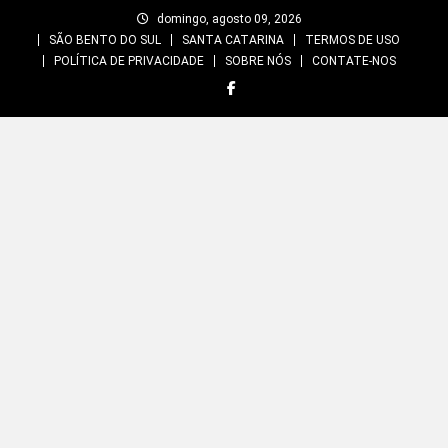
Skip
domingo, agosto 09, 2026
to
SÃO BENTO DO SUL
SANTA CATARINA
TERMOS DE USO
content
POLÍTICA DE PRIVACIDADE
SOBRE NÓS
CONTATE-NOS