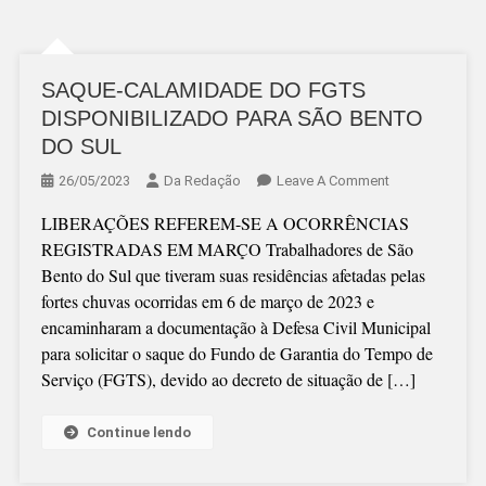
SAQUE-CALAMIDADE DO FGTS
DISPONIBILIZADO PARA SÃO BENTO
DO SUL
On
26/05/2023
Da Redação
Leave A Comment
SAQUE-
LIBERAÇÕES REFEREM-SE A OCORRÊNCIAS
CALAMIDADE
REGISTRADAS EM MARÇO Trabalhadores de São
DO
Bento do Sul que tiveram suas residências afetadas pelas
FGTS
fortes chuvas ocorridas em 6 de março de 2023 e
DISPONIBILIZ
encaminharam a documentação à Defesa Civil Municipal
PARA
para solicitar o saque do Fundo de Garantia do Tempo de
SÃO
Serviço (FGTS), devido ao decreto de situação de […]
BENTO
DO
SUL
Continue lendo