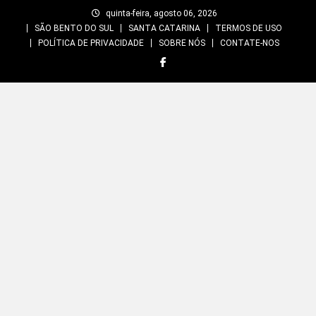
Skip
quinta-feira, agosto 06, 2026
to
SÃO BENTO DO SUL
SANTA CATARINA
TERMOS DE USO
content
POLÍTICA DE PRIVACIDADE
SOBRE NÓS
CONTATE-NOS