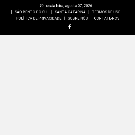
Skip
sexta-feira, agosto 07, 2026
to
SÃO BENTO DO SUL
SANTA CATARINA
TERMOS DE USO
content
POLÍTICA DE PRIVACIDADE
SOBRE NÓS
CONTATE-NOS