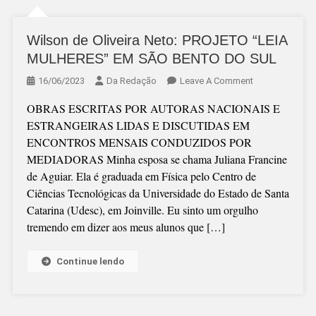
Wilson de Oliveira Neto: PROJETO “LEIA
MULHERES” EM SÃO BENTO DO SUL
On
16/06/2023
Da Redação
Leave A Comment
Wilson
OBRAS ESCRITAS POR AUTORAS NACIONAIS E
De
ESTRANGEIRAS LIDAS E DISCUTIDAS EM
Oliveira
ENCONTROS MENSAIS CONDUZIDOS POR
Neto:
MEDIADORAS Minha esposa se chama Juliana Francine
PROJETO
de Aguiar. Ela é graduada em Física pelo Centro de
“LEIA
Ciências Tecnológicas da Universidade do Estado de Santa
MULHERES”
Catarina (Udesc), em Joinville. Eu sinto um orgulho
EM
tremendo em dizer aos meus alunos que […]
SÃO
BENTO
DO
Continue lendo
SUL