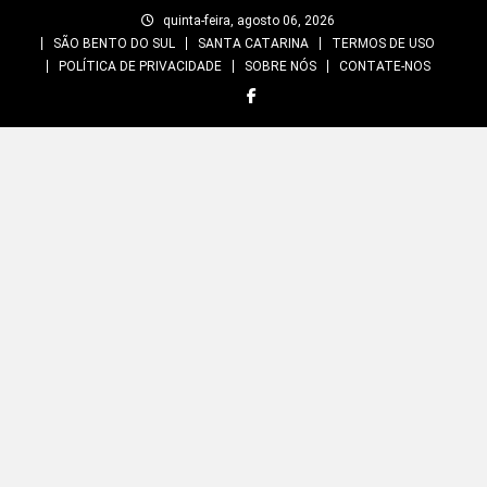
Skip
quinta-feira, agosto 06, 2026
to
SÃO BENTO DO SUL
SANTA CATARINA
TERMOS DE USO
content
POLÍTICA DE PRIVACIDADE
SOBRE NÓS
CONTATE-NOS