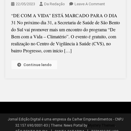
On
22/05/2023
Da Redação
Leave A Comment
“FEMINILIDADE
“DE COM A VIDA” ESTÁ MARCADO PARA O DIA
SERÁ
31 No próximo dia 31, a Secretaria de Saúde de São Bento
TEMA
do Sul vai promover mais um encontro do programa “De
DE
Bem com a Vida – Climatério”. O evento é gratuito, com
ENCONTRO
realização no Centro de Vigilância à Saúde (CVS), no
bairro Progresso, com início […]
Continue lendo
Jornal Edição Digital é uma empresa da Carher Empreendimentos - CNPJ
32.157.690/0001-83
|
Theme: News Portal by
Mystery Themes
.