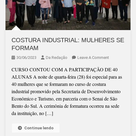
COSTURA INDUSTRIAL: MULHERES SE
FORMAM
On
30/06/2023
Da Redação
Leave A Comment
COSTURA
CURSO CONTOU COM A PARTICIPAÇÃO DE 40
INDUSTRIAL:
ALUNAS A noite de quarta-feira (28) foi especial para as
MULHERES
40 mulheres que se formaram no curso de costura
SE
industrial promovido pela Secretaria de Desenvolvimento
FORMAM
Econômico e Turismo, em parceria com o Senai de São
Bento do Sul. A cerimônia de formatura ocorreu na sede
da instituição, no […]
Continue lendo