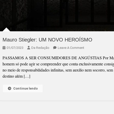
Mauro Stiegler: UM NOVO HEROÍSMO
On
01/07/2023
Da Redação
Leave A Comment
Mauro
PASSAMOS A SER CONSUMIDORES DE ANGÚSTIAS Por Mauro Cesar
Stiegler:
homem só pode agir se compreender que conta exclusivamente consi
UM
no meio de responsabilidades infinitas, sem auxílio nem socorro, sem 
NOVO
destino além […]
HEROÍSMO
Continue lendo