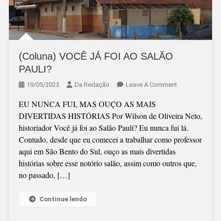
(Coluna) VOCÊ JÁ FOI AO SALÃO
PAULI?
On
19/05/2023
Da Redação
Leave A Comment
(Coluna)
EU NUNCA FUI, MAS OUÇO AS MAIS
VOCÊ
DIVERTIDAS HISTÓRIAS Por Wilson de Oliveira Neto,
JÁ
historiador Você já foi ao Salão Pauli? Eu nunca fui lá.
FOI
Contudo, desde que eu comecei a trabalhar como professor
AO
aqui em São Bento do Sul, ouço as mais divertidas
SALÃO
histórias sobre esse notório salão, assim como outros que,
PAULI?
no passado, […]
Continue lendo