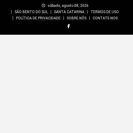
Skip
sábado, agosto 08, 2026
to
SÃO BENTO DO SUL
SANTA CATARINA
TERMOS DE USO
content
POLÍTICA DE PRIVACIDADE
SOBRE NÓS
CONTATE-NOS