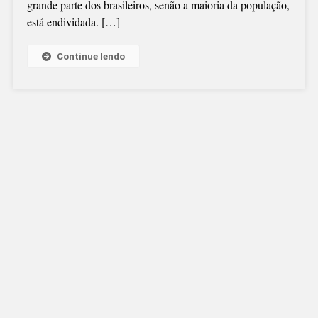
grande parte dos brasileiros, senão a maioria da população,
VEM
está endividada. […]
EM
BOA
HORA
Continue lendo