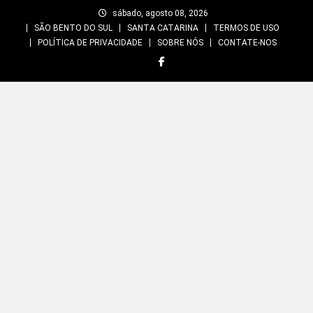
Skip
sábado, agosto 08, 2026
to
SÃO BENTO DO SUL
SANTA CATARINA
TERMOS DE USO
content
POLÍTICA DE PRIVACIDADE
SOBRE NÓS
CONTATE-NOS