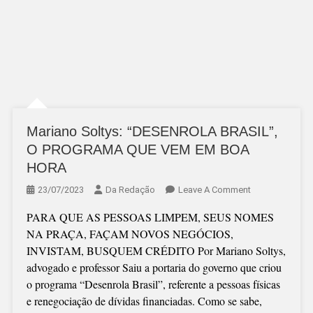
Mariano Soltys: “DESENROLA BRASIL”,
O PROGRAMA QUE VEM EM BOA
HORA
On
23/07/2023
Da Redação
Leave A Comment
Mariano
PARA QUE AS PESSOAS LIMPEM, SEUS NOMES
Soltys:
NA PRAÇA, FAÇAM NOVOS NEGÓCIOS,
“DESENROLA
INVISTAM, BUSQUEM CRÉDITO Por Mariano Soltys,
BRASIL”,
advogado e professor Saiu a portaria do governo que criou
O
o programa “Desenrola Brasil”, referente a pessoas físicas
PROGRAMA
e renegociação de dívidas financiadas. Como se sabe,
QUE