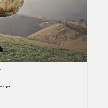
O
recisar