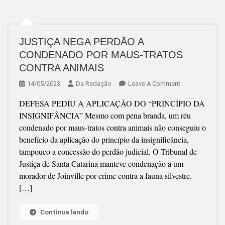
JUSTIÇA NEGA PERDÃO A
CONDENADO POR MAUS-TRATOS
CONTRA ANIMAIS
On
14/05/2023
Da Redação
Leave A Comment
JUSTIÇA
DEFESA PEDIU A APLICAÇÃO DO “PRINCÍPIO DA
NEGA
INSIGNIFÂNCIA” Mesmo com pena branda, um réu
PERDÃO
condenado por maus-tratos contra animais não conseguiu o
A
benefício da aplicação do princípio da insignificância,
CONDENADO
tampouco a concessão do perdão judicial. O Tribunal de
POR
Justiça de Santa Catarina manteve condenação a um
MAUS-
morador de Joinville por crime contra a fauna silvestre.
TRATOS
[…]
CONTRA
ANIMAIS
Continue lendo