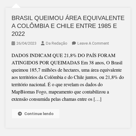
BRASIL QUEIMOU ÁREA EQUIVALENTE
A COLÔMBIA E CHILE ENTRE 1985 E
2022
On
26/04/2023
Da Redação
Leave A Comment
BRASIL
DADOS INDICAM QUE 21,8% DO PAÍS FORAM
QUEIMOU
ATINGIDOS POR QUEIMADAS Em 38 anos, O Brasil
ÁREA
queimou 185,7 milhões de hectares, uma área equivalente
EQUIVALENTE
aos territórios da Colômbia e do Chile juntos, ou 21,8% do
A
território nacional. É o que revelam os dados do
COLÔMBIA
MapBiomas Fogo, mapeamento que contabilizou a
E
extensão consumida pelas chamas entre os […]
CHILE
ENTRE
1985
Continue lendo
E
2022