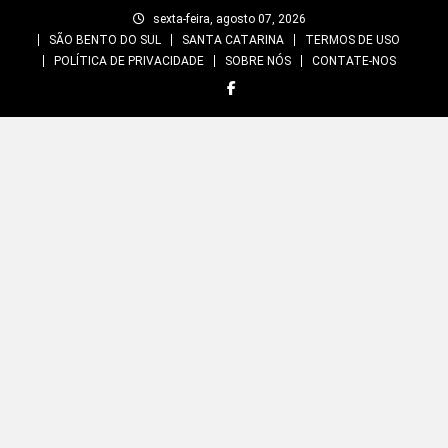
Skip
sexta-feira, agosto 07, 2026
to
SÃO BENTO DO SUL
SANTA CATARINA
TERMOS DE USO
content
POLÍTICA DE PRIVACIDADE
SOBRE NÓS
CONTATE-NOS