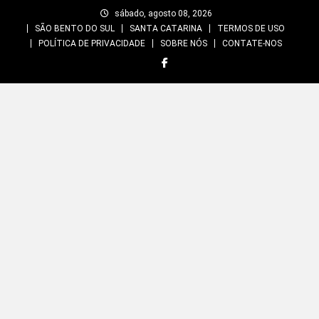
Skip
sábado, agosto 08, 2026
to
SÃO BENTO DO SUL
SANTA CATARINA
TERMOS DE USO
content
POLÍTICA DE PRIVACIDADE
SOBRE NÓS
CONTATE-NOS