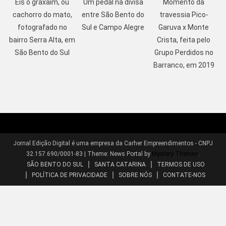
Eis o graxaim, ou
Um pedal na divisa
Momento da
cachorro do mato,
entre São Bento do
travessia Pico-
fotografado no
Sul e Campo Alegre
Garuva x Monte
bairro Serra Alta, em
Crista, feita pelo
São Bento do Sul
Grupo Perdidos no
Barranco, em 2019
Jornal Edição Digital é uma empresa da Carher Empreendimentos - CNPJ
32.157.690/0001-83
|
Theme: News Portal by
Mystery Themes
.
SÃO BENTO DO SUL
SANTA CATARINA
TERMOS DE USO
POLÍTICA DE PRIVACIDADE
SOBRE NÓS
CONTATE-NOS