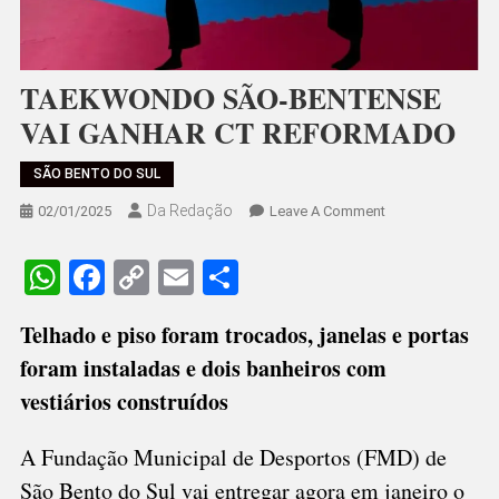
TAEKWONDO SÃO-BENTENSE
VAI GANHAR CT REFORMADO
SÃO BENTO DO SUL
Da Redação
On
02/01/2025
Leave A Comment
TAEKWONDO
SÃO-
WhatsApp
Facebook
Copy
Email
Share
BENTENSE
Link
VAI
Telhado e piso foram trocados, janelas e portas
GANHAR
foram instaladas e dois banheiros com
CT
REFORMADO
vestiários construídos
A Fundação Municipal de Desportos (FMD) de
São Bento do Sul vai entregar agora em janeiro o