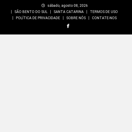
Skip
sábado, agosto 08, 2026
to
SÃO BENTO DO SUL
SANTA CATARINA
TERMOS DE USO
content
POLÍTICA DE PRIVACIDADE
SOBRE NÓS
CONTATE-NOS