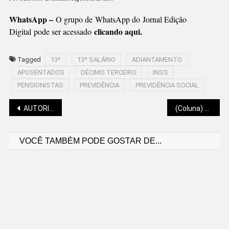
WhatsApp –
O grupo de WhatsApp do Jornal Edição
clicando aqui.
Digital
pode ser acessado
Tagged
13º
13º SALÁRIO
ADIANTAMENTO
APOSENTADOS
DÉCIMO TERCEIRO
INSS
PENSIONISTAS
PREVIDÊNCIA
PREVIDÊNCIA SOCIAL
Navegação
AUTORIZADOS EXAMES DE ANÁLISE CLÍNICA EM FARMÁCIAS E CONSULTÓRIOS
(Coluna) 8/V/1945
VOCÊ TAMBÉM PODE GOSTAR DE...
de
Post