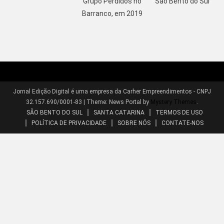
Grupo Perdidos no
São Bento do Sul
Barranco, em 2019
Jornal Edição Digital é uma empresa da Carher Empreendimentos - CNPJ
32.157.690/0001-83
|
Theme: News Portal by
Mystery Themes
.
SÃO BENTO DO SUL
SANTA CATARINA
TERMOS DE USO
POLÍTICA DE PRIVACIDADE
SOBRE NÓS
CONTATE-NOS