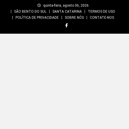
Skip
quinta-feira, agosto 06, 2026
to
SÃO BENTO DO SUL
SANTA CATARINA
TERMOS DE USO
content
POLÍTICA DE PRIVACIDADE
SOBRE NÓS
CONTATE-NOS