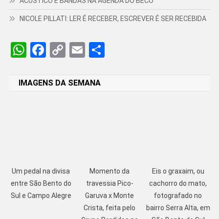
ACÚSTICO E BANDAS NA AGENDA DO BECO
NICOLE PILLATI: LER É RECEBER, ESCREVER É SER RECEBIDA
WhatsApp
Facebook
Copy
Email
Share
Link
IMAGENS DA SEMANA
Um pedal na divisa
Momento da
Eis o graxaim, ou
entre São Bento do
travessia Pico-
cachorro do mato,
Sul e Campo Alegre
Garuva x Monte
fotografado no
Crista, feita pelo
bairro Serra Alta, em