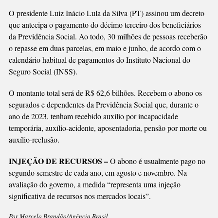
DO
O presidente Luiz Inácio Lula da Silva (PT) assinou um decreto
INSS
que antecipa o pagamento do décimo terceiro dos beneficiários
É
da Previdência Social. Ao todo, 30 milhões de pessoas receberão
ANTECIPADO
o repasse em duas parcelas, em maio e junho, de acordo com o
calendário habitual de pagamentos do Instituto Nacional do
Seguro Social (INSS).
O montante total será de R$ 62,6 bilhões. Recebem o abono os
segurados e dependentes da Previdência Social que, durante o
ano de 2023, tenham recebido auxílio por incapacidade
temporária, auxílio-acidente, aposentadoria, pensão por morte ou
auxílio-reclusão.
INJEÇÃO DE RECURSOS –
O abono é usualmente pago no
segundo semestre de cada ano, em agosto e novembro. Na
avaliação do governo, a medida “representa uma injeção
significativa de recursos nos mercados locais”.
Por Marcelo Brandão/Agência Brasil