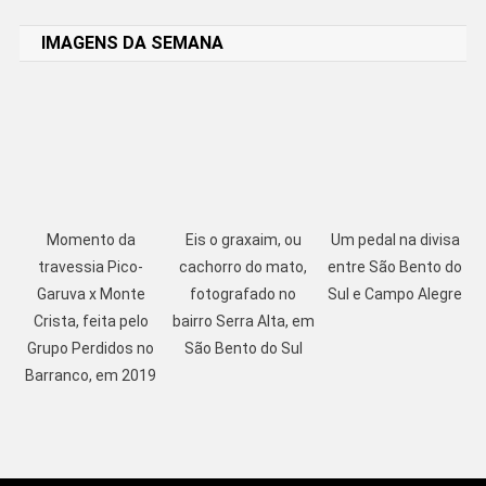
Link
IMAGENS DA SEMANA
Momento da
Eis o graxaim, ou
Um pedal na divisa
travessia Pico-
cachorro do mato,
entre São Bento do
Garuva x Monte
fotografado no
Sul e Campo Alegre
Crista, feita pelo
bairro Serra Alta, em
Grupo Perdidos no
São Bento do Sul
Barranco, em 2019