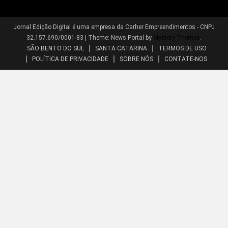
Jornal Edição Digital é uma empresa da Carher Empreendimentos - CNPJ
32.157.690/0001-83
|
Theme: News Portal by
Mystery Themes
.
SÃO BENTO DO SUL
SANTA CATARINA
TERMOS DE USO
POLÍTICA DE PRIVACIDADE
SOBRE NÓS
CONTATE-NOS