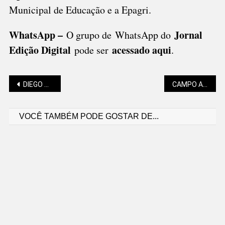
Municipal de Educação e a Epagri.
WhatsApp –
Jornal
O grupo de WhatsApp do
Edição Digital
acessado aqui
pode ser
.
Navegação
DIEGO ANDRADE: BOLSONARO PRESO, DEMOCRACIA À PROVA E LIÇÕES CONTRA O ESQUECIMENTO
CAMPO ALEGRE É ALVO DE OPERAÇÃO DE FORÇA-TAREFA DA POLÍCIA FEDERAL
VOCÊ TAMBÉM PODE GOSTAR DE...
de
Post