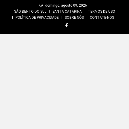
Skip
domingo, agosto 09, 2026
to
SÃO BENTO DO SUL
SANTA CATARINA
TERMOS DE USO
content
POLÍTICA DE PRIVACIDADE
SOBRE NÓS
CONTATE-NOS