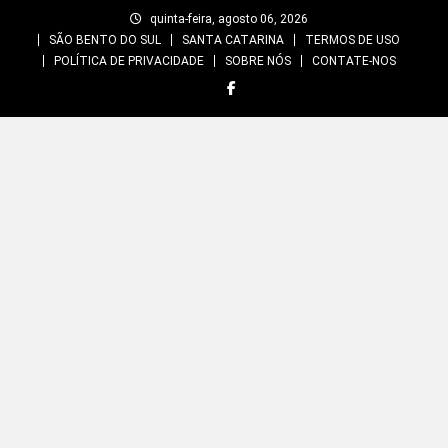
Skip
quinta-feira, agosto 06, 2026
to
SÃO BENTO DO SUL
SANTA CATARINA
TERMOS DE USO
content
POLÍTICA DE PRIVACIDADE
SOBRE NÓS
CONTATE-NOS