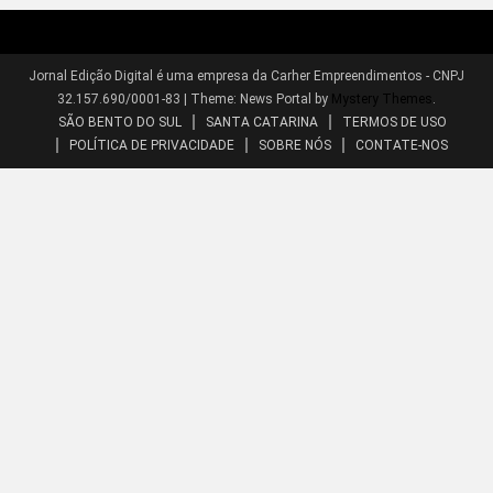
Jornal Edição Digital é uma empresa da Carher Empreendimentos - CNPJ
32.157.690/0001-83
|
Theme: News Portal by
Mystery Themes
.
SÃO BENTO DO SUL
SANTA CATARINA
TERMOS DE USO
POLÍTICA DE PRIVACIDADE
SOBRE NÓS
CONTATE-NOS