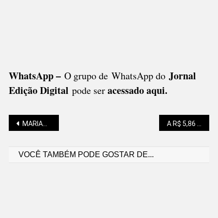
WhatsApp –
Jornal
O grupo de WhatsApp do
Edição Digital
acessado aqui
.
pode ser
Navegação
MARIANO SOLTYS: PSICOPATAS HISTÓRICAS E O CASO BRASILEIRO
A R$ 5,86 EM SÃO BENTO, GASOLINA TEM NOVA REDUÇÃO NAS DISTRIBUIDORAS
VOCÊ TAMBÉM PODE GOSTAR DE...
de
Post