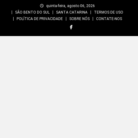
Skip
quinta-feira, agosto 06, 2026
to
SÃO BENTO DO SUL
SANTA CATARINA
TERMOS DE USO
content
POLÍTICA DE PRIVACIDADE
SOBRE NÓS
CONTATE-NOS