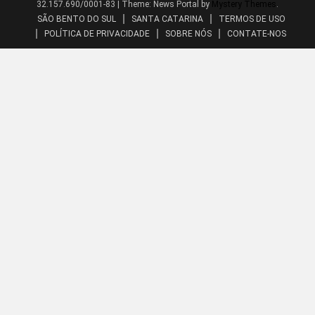
32.157.690/0001-83
|
Theme: News Portal by
Mystery Themes
.
SÃO BENTO DO SUL
SANTA CATARINA
TERMOS DE USO
POLÍTICA DE PRIVACIDADE
SOBRE NÓS
CONTATE-NOS