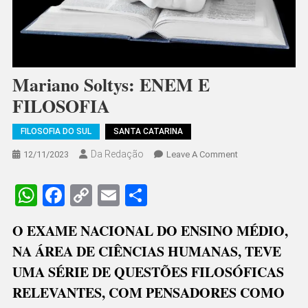
Mariano Soltys: ENEM E
FILOSOFIA
FILOSOFIA DO SUL
SANTA CATARINA
Da Redação
On
12/11/2023
Leave A Comment
Mariano
Soltys:
WhatsApp
Facebook
Copy
Email
Share
ENEM
Link
E
O EXAME NACIONAL DO ENSINO MÉDIO,
FILOSOFIA
NA ÁREA DE CIÊNCIAS HUMANAS, TEVE
UMA SÉRIE DE QUESTÕES FILOSÓFICAS
RELEVANTES, COM PENSADORES COMO