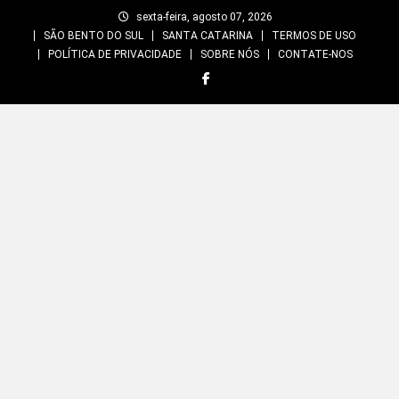
Skip
sexta-feira, agosto 07, 2026
to
SÃO BENTO DO SUL
SANTA CATARINA
TERMOS DE USO
content
POLÍTICA DE PRIVACIDADE
SOBRE NÓS
CONTATE-NOS