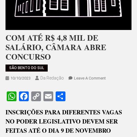
COM ATÉ R$ 4,8 MIL DE
SALÁRIO, CÂMARA ABRE
CONCURSO
SÃO BENTO DO SUL
Da Redação
On
10/10/2023
Leave A Comment
COM
ATÉ
WhatsApp
Facebook
Copy
Email
Share
R$
Link
4,8
INSCRIÇÕES PARA DIFERENTES VAGAS
MIL
NO PODER LEGISLATIVO DEVEM SER
DE
SALÁRIO,
FEITAS ATÉ O DIA 9 DE NOVEMBRO
CÂMARA