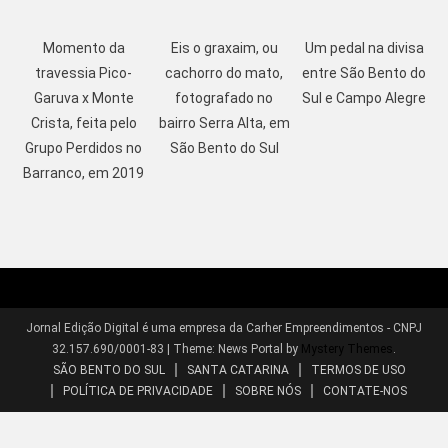
Momento da
Eis o graxaim, ou
Um pedal na divisa
travessia Pico-
cachorro do mato,
entre São Bento do
Garuva x Monte
fotografado no
Sul e Campo Alegre
Crista, feita pelo
bairro Serra Alta, em
Grupo Perdidos no
São Bento do Sul
Barranco, em 2019
Jornal Edição Digital é uma empresa da Carher Empreendimentos - CNPJ
32.157.690/0001-83
|
Theme: News Portal by
Mystery Themes
.
SÃO BENTO DO SUL
SANTA CATARINA
TERMOS DE USO
POLÍTICA DE PRIVACIDADE
SOBRE NÓS
CONTATE-NOS